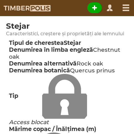
Stejar
Caracteristici, creștere și proprietăți ale lemnului
Tipul de cherestea
Stejar
Denumirea în limba engleză
Chestnut
oak
Denumirea alternativă
Rock oak
Denumirea botanică
Quercus prinus
Tip
Access blocat
Mărime copac / Înălţimea (m)