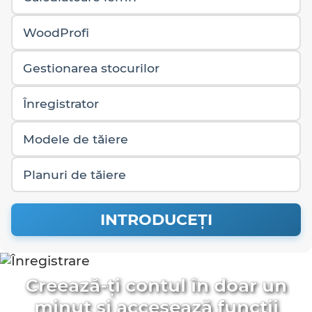
WoodProfi
Gestionarea stocurilor
Înregistrator
Modele de tăiere
Planuri de tăiere
INTRODUCEŢI
Creează-ți contul în doar un
minut și accesează funcții