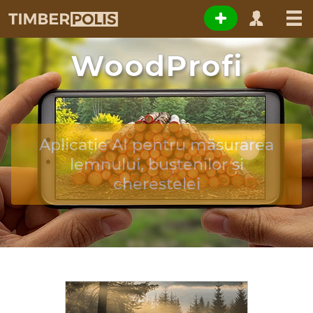
WoodProfi
Aplicație AI pentru măsurarea
lemnului, buștenilor și
cherestelei