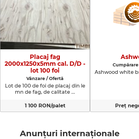
Placaj fag
Ashw
2000x1250x5mm cal. D/D -
Cumpărare 
lot 100 foi
Ashwood white br
Vânzare / Ofertă
Lot de 100 de foi de placaj din le
mn de fag, de calitate ...
1 100 RON/palet
Preț nego
Anunțuri internaționale