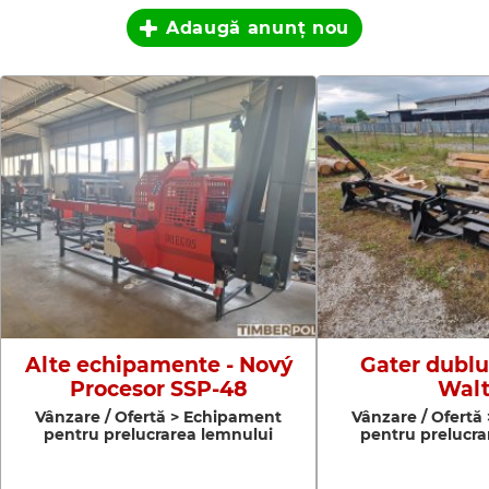
Adaugă anunţ nou
Alte echipamente - Nový
Gater dublu 
Procesor SSP-48
Walt
Vânzare / Ofertă > Echipament
Vânzare / Ofertă
pentru prelucrarea lemnului
pentru prelucra