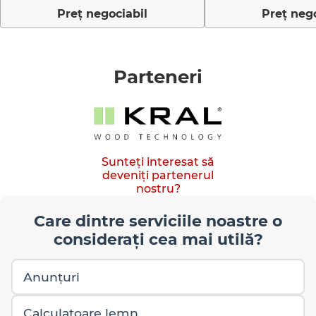
Preţ negociabil
Preţ nego
Parteneri
Sunteți interesat să
deveniți partenerul
nostru?
Care dintre serviciile noastre o
considerați cea mai utilă?
Anunțuri
Calculatoare lemn