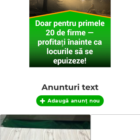
Anunturi text
Adaugă anunţ nou