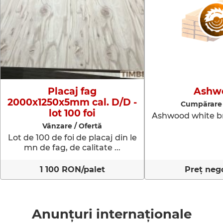
Placaj fag
Ashw
2000x1250x5mm cal. D/D -
Cumpărare 
lot 100 foi
Ashwood white br
Vânzare / Ofertă
Lot de 100 de foi de placaj din le
mn de fag, de calitate ...
1 100 RON/palet
Preț nego
Anunțuri internaționale