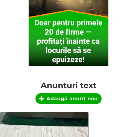
Anunturi text
Adaugă anunţ nou