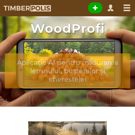
WoodProfi
Aplicație AI pentru măsurarea
lemnului, buștenilor și
cherestelei