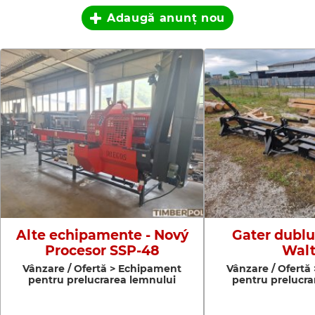
Adaugă anunţ nou
Alte echipamente - Nový
Gater dublu 
Procesor SSP-48
Walt
Vânzare / Ofertă > Echipament
Vânzare / Ofertă
pentru prelucrarea lemnului
pentru prelucra