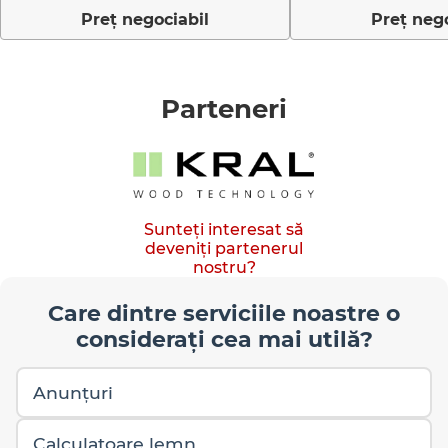
Preţ negociabil
Preţ nego
Parteneri
Sunteți interesat să
deveniți partenerul
nostru?
Care dintre serviciile noastre o
considerați cea mai utilă?
Anunțuri
Calculatoare lemn