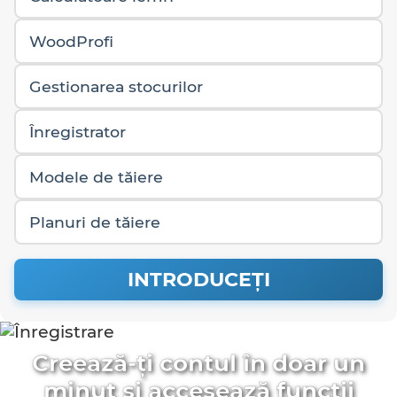
WoodProfi
Gestionarea stocurilor
Înregistrator
Modele de tăiere
Planuri de tăiere
INTRODUCEŢI
Creează-ți contul în doar un
minut și accesează funcții