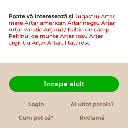
Poate vă interesează şi
Jugastru
Arţar
mare
Arțar american
Arţar negru
Arţar
Arţar văratic
Arțarul / Paltin de câmp
Paltinul de munte
Arţar roşu
Arţar
argintiu
Arţar
Arțarul tătăresc
Începe aici!
Login
Ai uitat parola?
Cum pot să?
Reclamă