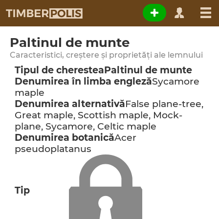
Paltinul de munte
Caracteristici, creștere și proprietăți ale lemnului
Tipul de cherestea
Paltinul de munte
Denumirea în limba engleză
Sycamore
maple
Denumirea alternativă
False plane-tree,
Great maple, Scottish maple, Mock-
plane, Sycamore, Celtic maple
Denumirea botanică
Acer
pseudoplatanus
Tip