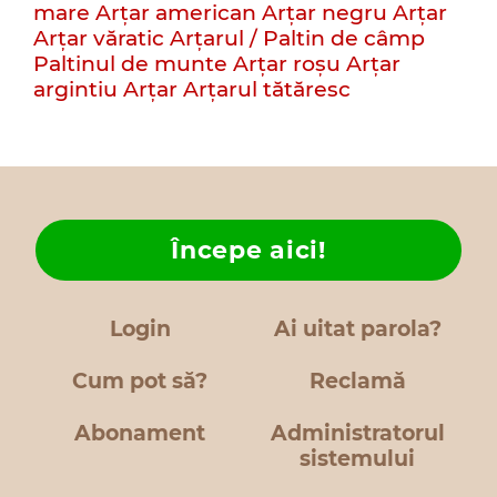
mare
Arțar american
Arţar negru
Arţar
Arţar văratic
Arțarul / Paltin de câmp
Paltinul de munte
Arţar roşu
Arţar
argintiu
Arţar
Arțarul tătăresc
Începe aici!
Login
Ai uitat parola?
Cum pot să?
Reclamă
Abonament
Administratorul
sistemului