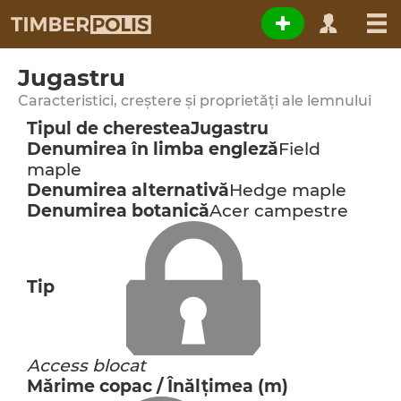
Jugastru
Caracteristici, creștere și proprietăți ale lemnului
Tipul de cherestea
Jugastru
Denumirea în limba engleză
Field
maple
Denumirea alternativă
Hedge maple
Denumirea botanică
Acer campestre
Tip
Access blocat
Mărime copac / Înălţimea (m)