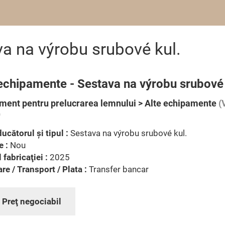
a na výrobu srubové kul.
echipamente - Sestava na výrobu srubové 
ment pentru prelucrarea lemnului > Alte echipamente
(
)
ucătorul şi tipul :
Sestava na výrobu srubové kul.
e :
Nou
 fabricaţiei :
2025
are / Transport / Plata :
Transfer bancar
:
Preţ negociabil