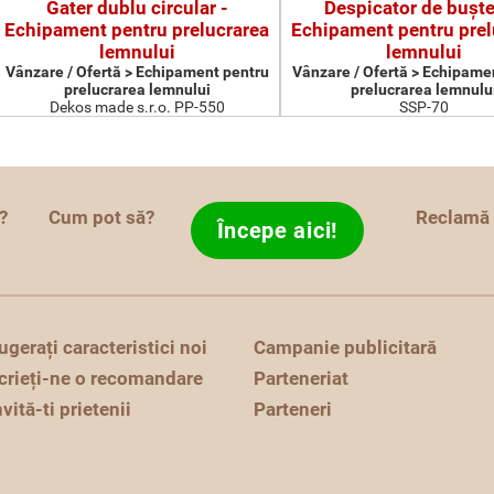
Gater dublu circular -
Despicator de buşte
Echipament pentru prelucrarea
Echipament pentru prel
lemnului
lemnului
Vânzare / Ofertă > Echipament pentru
Vânzare / Ofertă > Echipame
prelucrarea lemnului
prelucrarea lemnulu
Dekos made s.r.o. PP-550
SSP-70
?
Cum pot să?
Reclamă
Începe aici!
ugerați caracteristici noi
Campanie publicitară
crieți-ne o recomandare
Parteneriat
nvită-ti prietenii
Parteneri