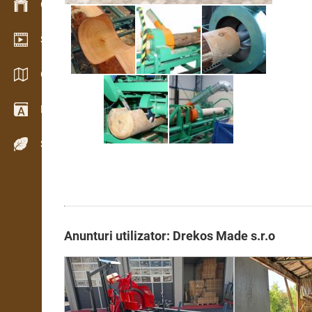
Gestionarea stocurilor
Showroom video
Cataloage / Broșuri
Dicţionar
Specii de lemn
Anunturi utilizator: Drekos Made s.r.o