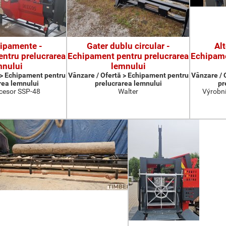
hipamente -
Gater dublu circular -
Al
ntru prelucrarea
Echipament pentru prelucrarea
Echipame
mnului
lemnului
 > Echipament pentru
Vânzare / Ofertă > Echipament pentru
Vânzare / 
rea lemnului
prelucrarea lemnului
pr
cesor SSP-48
Walter
Výrobní