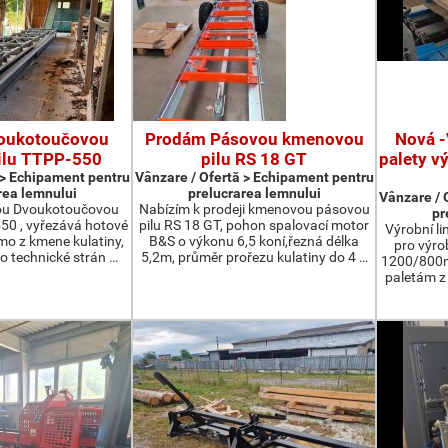
oukotoučovou
Prodám Pásovou kmenovou
Nová -
ilu TTPP-550
pilu RS 18 GT
palety v
 > Echipament pentru
Vânzare / Ofertă > Echipament pentru
rea lemnului
prelucrarea lemnului
Vânzare / 
ou Dvoukotoučovou
Nabízím k prodeji kmenovou pásovou
pr
550 , vyřezává hotové
pilu RS 18 GT, pohon spalovací motor
Výrobní li
ímo z kmene kulatiny,
B&S o výkonu 6,5 koní,řezná délka
pro výro
o technické strán …
5,2m, průměr prořezu kulatiny do 4 …
1200/800m
paletám 