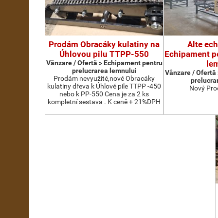
Prodám Obracáky kulatiny na
Alte ec
Úhlovou pilu TTPP-550
Echipament pe
Vânzare / Ofertă > Echipament pentru
le
prelucrarea lemnului
Vânzare / Ofertă
Prodám nevyužité,nové Obracáky
prelucra
kulatiny dřeva k Úhlové pile TTPP -450
Nový Pro
nebo k PP-550 Cena je za 2 ks
kompletní sestava . K ceně + 21%DPH