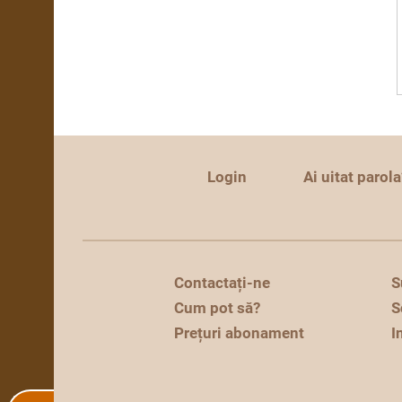
Login
Ai uitat parola
Contactați-ne
S
Cum pot să?
S
Prețuri abonament
I