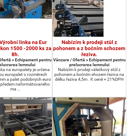
Výrobní linka na Eur
Nabízím k prodeji stůl z
ýkon 1500 -2000 ks za
pohonem a z bočním schozem
8h.
řeziva.
Ofertă > Echipament pentru
Vânzare / Ofertă > Echipament pentru
elucrarea lemnului
prelucrarea lemnului
nka na europalety je určena
Nabízím k prodeji válečkový stůl z
bu europalet o rozměrech
pohonem a bočním shozem řeziva na
m a palet podobných euro
délku řeziva 4,5m . K ceně + 21%DPH
z předem naformátovaného
ma …