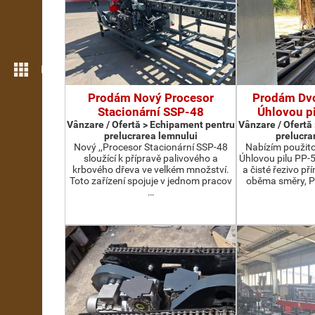
Mai multe opțiuni
Prodám Nový Procesor
Prodám Dv
Stacionární SSP-48
Úhlovou p
Vânzare / Ofertă > Echipament pentru
Vânzare / Ofertă
prelucrarea lemnului
prelucra
Nový ,,Procesor Stacionární SSP-48
Nabízím použit
sloužící k přípravě palivového a
Úhlovou pilu PP-
krbového dřeva ve velkém množství.
a čisté řezivo př
Toto zařízení spojuje v jednom pracov
oběma směry, P
…