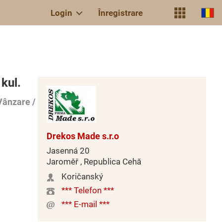
Login
Înregistrare
kul.
Vânzare /
Drekos Made s.r.o
Jasenná 20
Jaroměř , Republica Cehă
Koričanský
*** Telefon ***
*** E-mail ***