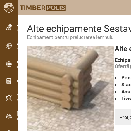
Anunțuri
Alte echipamente Sestav
Anunturi text
Echipament pentru prelucrarea lemnului
Anunțuri
Alte 
Anunțuri internaționale
Echipa
OPTI-TIMB
Ofertă
Modele de debitare
Prod
Calculatoare lemn
Star
Anul
WoodProfi
Livr
Volum de lemn cu IA
Înregistrator de date
Preţ 
Inventarul lemnului pe teren