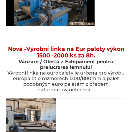
Nová -Výrobní linka na Eur palety výkon
1500 -2000 ks za 8h.
Vânzare / Ofertă > Echipament pentru
prelucrarea lemnului
Výrobní linka na europalety je určena pro výrobu
europalet o rozměrech 1200/800mm a palet
podobných euro paletám z předem
naformátovaného ma …