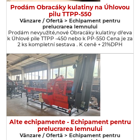
Prodám Obracáky kulatiny na Úhlovou
pilu TTPP-550
Vânzare / Ofertă > Echipament pentru
prelucrarea lemnului
Prodám nevyužité,nové Obracáky kulatiny dřeva
k Úhlové pile TTPP -450 nebo k PP-550 Cena je za
2 ks kompletní sestava . K ceně + 21%DPH
Alte echipamente - Echipament pentru
prelucrarea lemnului
Vânzare / Ofertă > Echipament pentru