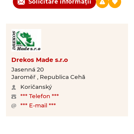
Solicitare informații
Drekos Made s.r.o
Jasenná 20
Jaroměř , Republica Cehă
Koričanský
*** Telefon ***
*** E-mail ***