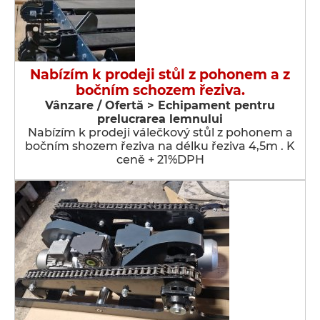
Nabízím k prodeji stůl z pohonem a z
bočním schozem řeziva.
Vânzare / Ofertă > Echipament pentru
prelucrarea lemnului
Nabízím k prodeji válečkový stůl z pohonem a
bočním shozem řeziva na délku řeziva 4,5m . K
ceně + 21%DPH