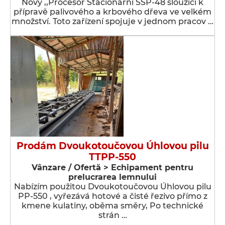
Nový ,,Procesor Stacionární SSP-48 sloužící k
přípravě palivového a krbového dřeva ve velkém
množství. Toto zařízení spojuje v jednom pracov …
Prodám Dvoukotoučovou Úhlovou pilu
TTPP-550
Vânzare / Ofertă > Echipament pentru
prelucrarea lemnului
Nabízím použitou Dvoukotoučovou Úhlovou pilu
PP-550 , vyřezává hotové a čisté řezivo přímo z
kmene kulatiny, oběma směry, Po technické
strán …