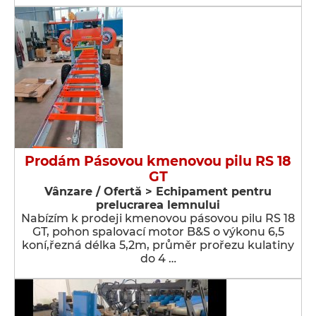
Prodám Pásovou kmenovou pilu RS 18
GT
Vânzare / Ofertă > Echipament pentru
prelucrarea lemnului
Nabízím k prodeji kmenovou pásovou pilu RS 18
GT, pohon spalovací motor B&S o výkonu 6,5
koní,řezná délka 5,2m, průměr prořezu kulatiny
do 4 …