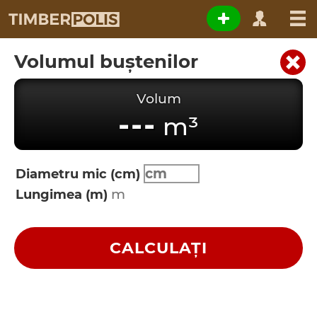
Volumul buștenilor
Volum
---
m³
Diametru mic (cm)
Lungimea (m)
CALCULAȚI