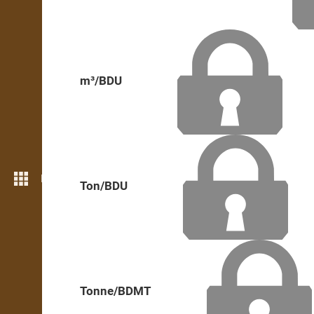
m³/BDU
Mai multe opțiuni
Ton/BDU
Tonne/BDMT