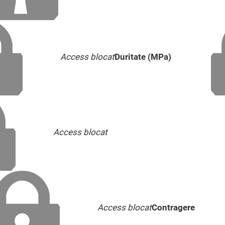
Access blocat
Duritate (MPa)
Access blocat
Access blocat
Contragere