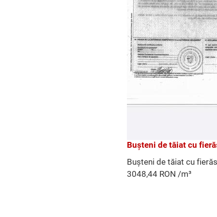
Buşteni de tăiat cu fieră
Buşteni de tăiat cu fierăs
3048,44 RON /m³