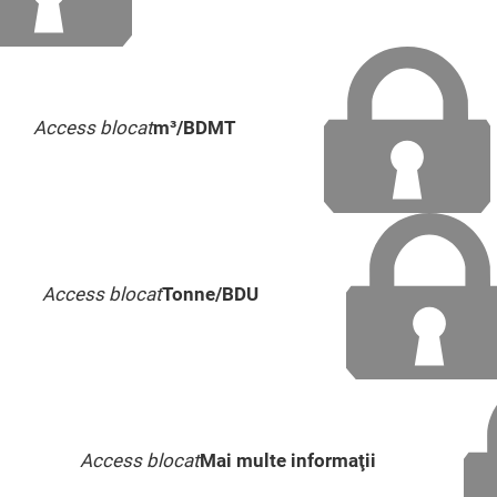
Access blocat
m³/BDMT
Access blocat
Tonne/BDU
Access blocat
Mai multe informaţii