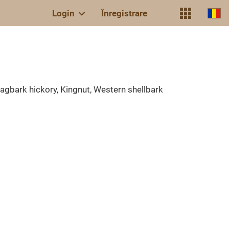
Login
Înregistrare
hagbark hickory, Kingnut, Western shellbark