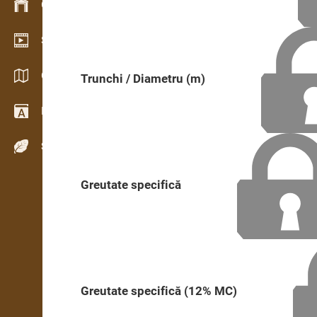
Gestionarea stocurilor
Showroom video
Cataloage / Broșuri
Trunchi / Diametru (m)
Dicţionar
Specii de lemn
Greutate specifică
Greutate specifică (12% MC)