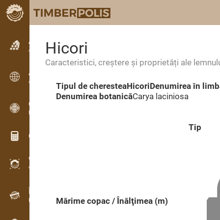
Anunțuri
Hicori
Anunturi text
Caracteristici, creștere și proprietăți ale lemnul
Anunțuri
Anunțuri internaționale
Tipul de cherestea
Hicori
Denumirea în limb
Denumirea botanică
Carya laciniosa
OPTI-TIMB
Modele de debitare
Tip
Calculatoare lemn
WoodProfi
Volum de lemn cu IA
Înregistrator de date
Mărime copac / Înălţimea (m)
Inventarul lemnului pe teren