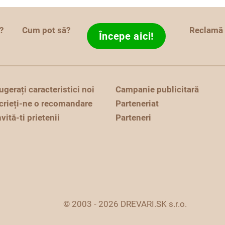
?
Cum pot să?
Reclamă
Începe aici!
ugerați caracteristici noi
Campanie publicitară
crieți-ne o recomandare
Parteneriat
nvită-ti prietenii
Parteneri
© 2003 - 2026 DREVARI.SK s.r.o.