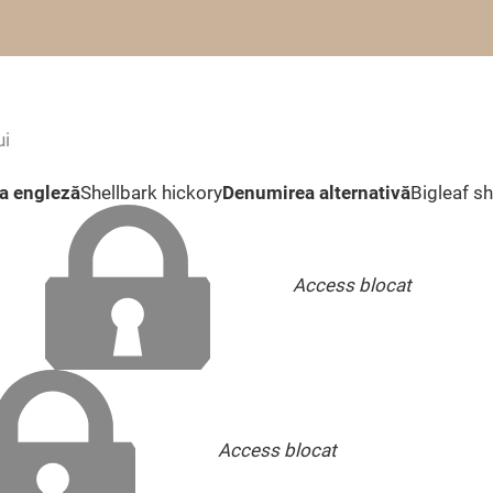
ui
a engleză
Shellbark hickory
Denumirea alternativă
Bigleaf s
Access blocat
Access blocat