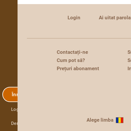
Login
Ai uitat parola
Contactați-ne
S
Cum pot să?
S
Prețuri abonament
I
Înregistrare
Login
Alege limba
Demo