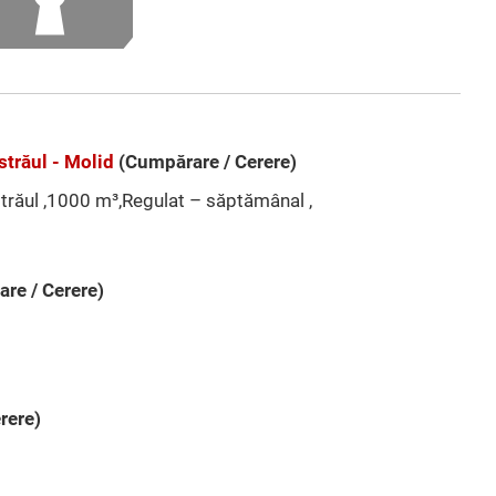
străul - Molid
(Cumpărare / Cerere)
străul ,1000 m³,Regulat – săptămânal ,
re / Cerere)
rere)