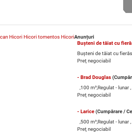
can
Hicori
Hicori tomentos
Hicori
Anunțuri
Buşteni de tăiat cu fieră
Buşteni de tăiat cu fieră
Preţ negociabil
- Brad Douglas
(Cumpăra
,100 m³,Regulat - lunar ,
Preţ negociabil
- Larice
(Cumpărare / Ce
,500 m³,Regulat - lunar ,
Preţ negociabil