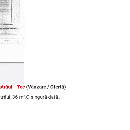
străul - Tec
(Vânzare / Ofertă)
trăul ,36 m³,O singură dată ,