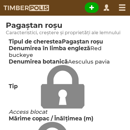
Pagaştan roşu
Caracteristici, creștere și proprietăți ale lemnului
Tipul de cherestea
Pagaştan roşu
Denumirea în limba engleză
Red
buckeye
Denumirea botanică
Aesculus pavia
Tip
Access blocat
Mărime copac / Înălţimea (m)