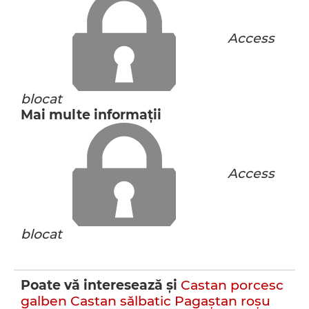
Access
blocat
Mai multe informaţii
Access
blocat
Poate vă interesează şi
Castan porcesc
galben
Castan sălbatic
Pagaştan roşu