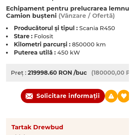
Echipament pentru prelucrarea lemnulu
Camion buşteni
(Vânzare / Ofertă)
Producătorul şi tipul :
Scania R450
Stare :
Folosit
Kilometri parcurşi :
850000 km
Puterea utilă :
450 kW
Preţ :
219998.60
RON
/buc
(180000,00 PL
Solicitare informații
Tartak Drewbud