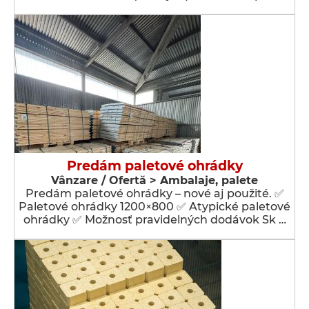
Predám paletové ohrádky
Vânzare / Ofertă > Ambalaje, palete
Predám paletové ohrádky – nové aj použité. ✅
Paletové ohrádky 1200×800 ✅ Atypické paletové
ohrádky ✅ Možnosť pravidelných dodávok Sk …