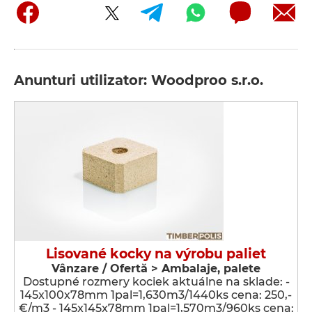
Anunturi utilizator: Woodproo s.r.o.
Lisované kocky na výrobu paliet
Vânzare / Ofertă > Ambalaje, palete
Dostupné rozmery kociek aktuálne na sklade: -
145x100x78mm 1pal=1,630m3/1440ks cena: 250,-
€/m3 - 145x145x78mm 1pal=1,570m3/960ks cena: