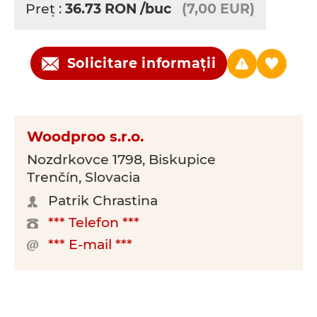
Preţ :
36.73
RON
/buc
(7,00 EUR)
Solicitare informații
Woodproo s.r.o.
Nozdrkovce 1798, Biskupice
Trenčín, Slovacia
Patrik Chrastina
*** Telefon ***
*** E-mail ***