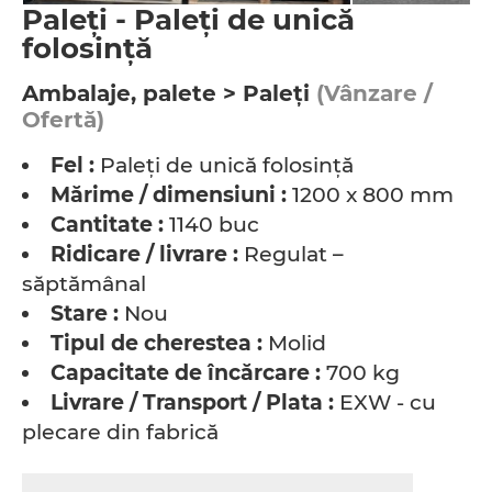
Paleţi - Paleţi de unică
folosinţă
Ambalaje, palete > Paleţi
(Vânzare /
Ofertă)
Fel :
Paleţi de unică folosinţă
Mărime / dimensiuni :
1200 x 800 mm
Cantitate :
1140 buc
Ridicare / livrare :
Regulat –
săptămânal
Stare :
Nou
Tipul de cherestea :
Molid
Capacitate de încărcare :
700 kg
Livrare / Transport / Plata :
EXW - cu
plecare din fabrică