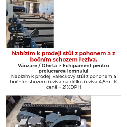
Nabízím k prodeji stůl z pohonem a z
bočním schozem řeziva.
Vânzare / Ofertă > Echipament pentru
prelucrarea lemnului
Nabízím k prodeji válečkový stůl z pohonem a
bočním shozem řeziva na délku řeziva 4,5m . K
ceně + 21%DPH