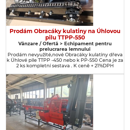
Prodám Obracáky kulatiny na Úhlovou
pilu TTPP-550
Vânzare / Ofertă > Echipament pentru
prelucrarea lemnului
Prodám nevyužité,nové Obracáky kulatiny dřeva
k Úhlové pile TTPP -450 nebo k PP-550 Cena je za
2 ks kompletní sestava . K ceně + 21%DPH