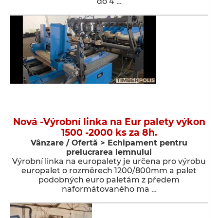
do 4 …
Nová -Výrobní linka na Eur palety výkon
1500 -2000 ks za 8h.
Vânzare / Ofertă > Echipament pentru
prelucrarea lemnului
Výrobní linka na europalety je určena pro výrobu
europalet o rozměrech 1200/800mm a palet
podobných euro paletám z předem
naformátovaného ma …