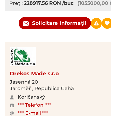
Preţ :
228917.56
RON
/buc
(1055000,00 C
Solicitare informații
Drekos Made s.r.o
Jasenná 20
Jaroměř , Republica Cehă
Koričanský
*** Telefon ***
*** E-mail ***