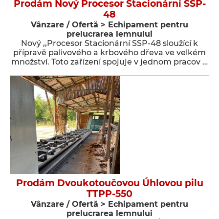
Prodám Nový Procesor Stacionární SSP-
48
Vânzare / Ofertă > Echipament pentru
prelucrarea lemnului
Nový ,,Procesor Stacionární SSP-48 sloužící k
přípravě palivového a krbového dřeva ve velkém
množství. Toto zařízení spojuje v jednom pracov …
Prodám Dvoukotoučovou Úhlovou pilu
TTPP-550
Vânzare / Ofertă > Echipament pentru
prelucrarea lemnului