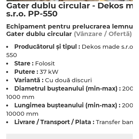
Gater dublu circular - Dekos m
s.r.o. PP-550
Echipament pentru prelucrarea lemnulu
Gater dublu circular
(Vânzare / Ofertă)
Producătorul şi tipul :
Dekos made s.r.o. 
550
Stare :
Folosit
Putere :
37 kW
Variantă :
Cu două discuri
Diametrul buşteanului (min-max) :
200 -
1000 mm
Lungimea buşteanului (min-max) :
2000 
10000 mm
Livrare / Transport / Plata :
Transfer banc