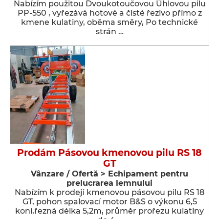
Nabízím použitou Dvoukotoučovou Úhlovou pilu
PP-550 , vyřezává hotové a čisté řezivo přímo z
kmene kulatiny, oběma směry, Po technické
strán …
Prodám Pásovou kmenovou pilu RS 18
GT
Vânzare / Ofertă > Echipament pentru
prelucrarea lemnului
Nabízím k prodeji kmenovou pásovou pilu RS 18
GT, pohon spalovací motor B&S o výkonu 6,5
koní,řezná délka 5,2m, průměr prořezu kulatiny