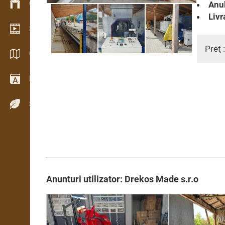
Gestionarea stocurilor
Anul
Livr
Showroom video
Preţ 
Cataloage / Broșuri
Dicţionar
Specii de lemn
Anunturi utilizator: Drekos Made s.r.o