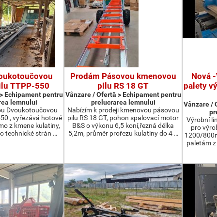
oukotoučovou
Prodám Pásovou kmenovou
Nová -
ilu TTPP-550
pilu RS 18 GT
palety v
 > Echipament pentru
Vânzare / Ofertă > Echipament pentru
rea lemnului
prelucrarea lemnului
Vânzare / 
ou Dvoukotoučovou
Nabízím k prodeji kmenovou pásovou
pr
550 , vyřezává hotové
pilu RS 18 GT, pohon spalovací motor
Výrobní li
ímo z kmene kulatiny,
B&S o výkonu 6,5 koní,řezná délka
pro výro
o technické strán …
5,2m, průměr prořezu kulatiny do 4 …
1200/800m
paletám 