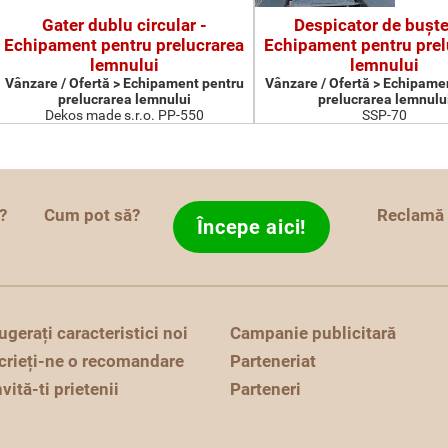
Gater dublu circular -
Despicator de buşte
Echipament pentru prelucrarea
Echipament pentru prel
lemnului
lemnului
Vânzare / Ofertă > Echipament pentru
Vânzare / Ofertă > Echipame
prelucrarea lemnului
prelucrarea lemnulu
Dekos made s.r.o. PP-550
SSP-70
?
Cum pot să?
Reclamă
Începe aici!
ugerați caracteristici noi
Campanie publicitară
crieți-ne o recomandare
Parteneriat
nvită-ti prietenii
Parteneri