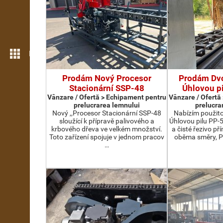
Mai multe opțiuni
Prodám Nový Procesor
Prodám Dv
Stacionární SSP-48
Úhlovou p
Vânzare / Ofertă > Echipament pentru
Vânzare / Ofertă
prelucrarea lemnului
prelucra
Nový ,,Procesor Stacionární SSP-48
Nabízím použit
sloužící k přípravě palivového a
Úhlovou pilu PP-
krbového dřeva ve velkém množství.
a čisté řezivo př
Toto zařízení spojuje v jednom pracov
oběma směry, P
…