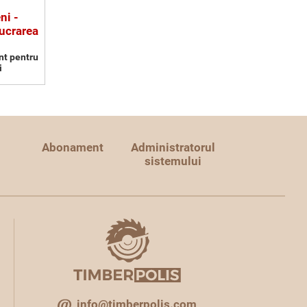
ni -
ucrarea
nt pentru
i
Abonament
Administratorul
sistemului
info@timberpolis.com