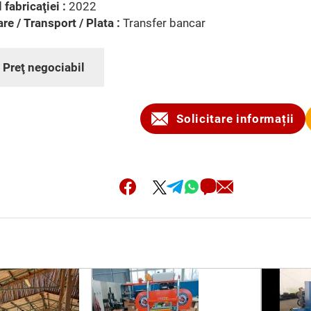
 fabricaţiei :
2022
are / Transport / Plata :
Transfer bancar
:
Preţ negociabil
Solicitare informații