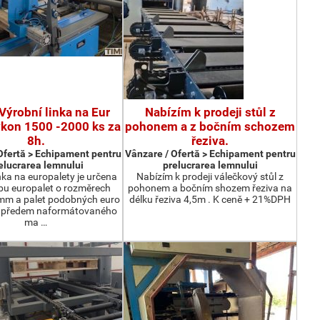
Výrobní linka na Eur
Nabízím k prodeji stůl z
ýkon 1500 -2000 ks za
pohonem a z bočním schozem
8h.
řeziva.
Ofertă > Echipament pentru
Vânzare / Ofertă > Echipament pentru
elucrarea lemnului
prelucrarea lemnului
nka na europalety je určena
Nabízím k prodeji válečkový stůl z
bu europalet o rozměrech
pohonem a bočním shozem řeziva na
m a palet podobných euro
délku řeziva 4,5m . K ceně + 21%DPH
z předem naformátovaného
ma …