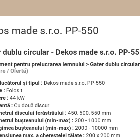
kos made s.r.o. PP-550
 dublu circular - Dekos made s.r.o. PP-5
ment pentru prelucrarea lemnului > Gater dublu circular
re / Ofertă)
ucătorul şi tipul :
Dekos made s.r.o. PP-550
e :
Folosit
re :
44 kW
antă :
Cu două discuri
etrul discului ferăstrăului :
450, 500, 550 mm
etrul buşteanului (min-max) :
200 - 1000 mm
gimea buşteanului (min-max) :
2000 - 10000 mm
nsiunea max. a cherestelei tăiate :
200 x 200 mm