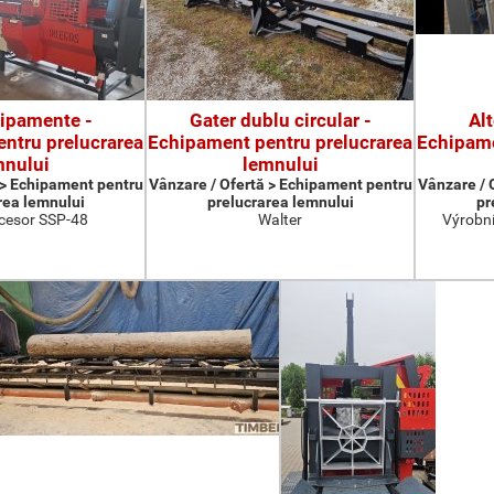
hipamente -
Gater dublu circular -
Al
ntru prelucrarea
Echipament pentru prelucrarea
Echipame
mnului
lemnului
 > Echipament pentru
Vânzare / Ofertă > Echipament pentru
Vânzare / 
rea lemnului
prelucrarea lemnului
pr
cesor SSP-48
Walter
Výrobní