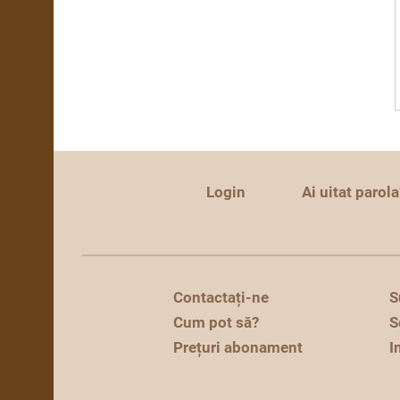
Login
Ai uitat parola
Contactați-ne
S
Cum pot să?
S
Prețuri abonament
I