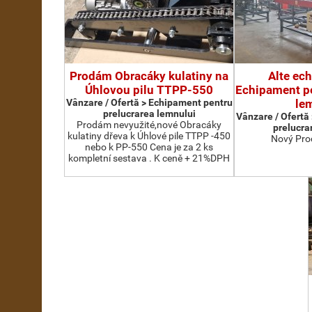
Prodám Obracáky kulatiny na
Alte ec
Úhlovou pilu TTPP-550
Echipament pe
Vânzare / Ofertă > Echipament pentru
le
prelucrarea lemnului
Vânzare / Ofertă
Prodám nevyužité,nové Obracáky
prelucra
kulatiny dřeva k Úhlové pile TTPP -450
Nový Pro
nebo k PP-550 Cena je za 2 ks
kompletní sestava . K ceně + 21%DPH