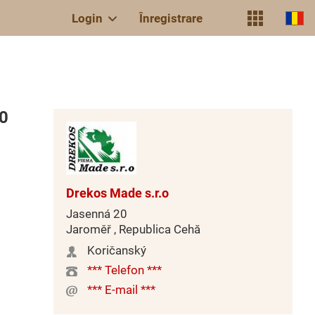
Login
Înregistrare
50
Drekos Made s.r.o
Jasenná 20
Jaroměř , Republica Cehă
Koričanský
*** Telefon ***
*** E-mail ***