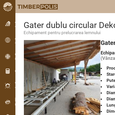
Anunțuri
Gater dublu circular De
Anunturi text
Echipament pentru prelucrarea lemnului
Anunțuri
Gater
Anunțuri internaționale
Echipa
OPTI-TIMB
(Vânza
Modele de debitare
Prod
Calculatoare lemn
Star
Pute
WoodProfi
Vari
Volum de lemn cu IA
Diam
Diam
Înregistrator de date
Lun
Inventarul lemnului pe teren
Dime