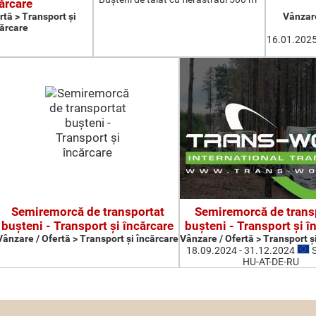
ărcare
rtă > Transport şi
Vânzare
ărcare
16.01.2025
Semiremorcă de transportat
Semiremorcă de trans
buşteni - Transport şi încărcare
buşteni - Transport şi î
Vânzare / Ofertă > Transport şi încărcare
Vânzare / Ofertă > Transport ş
18.09.2024 - 31.12.2024
S
HU-AT-DE-RU