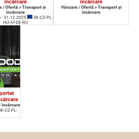
încărcare
încărcare
 / Ofertă > Transport şi
Vânzare / Ofertă > Transport şi
încărcare
încărcare
 - 31.12.2025
SK-CZ-PL-
HU-AT-DE-RU
portat
ncărcare
i încărcare
K-CZ-PL-