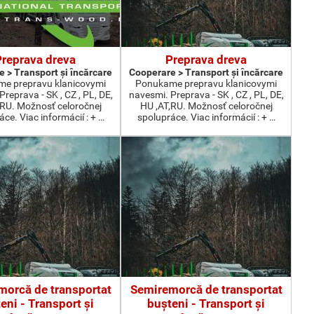
Preprava dreva
Preprava dreva
 > Transport şi încărcare
Cooperare > Transport şi încărcare
e prepravu klanicovymi
Ponukame prepravu klanicovymi
reprava - SK , CZ , PL, DE,
navesmi. Preprava - SK , CZ , PL, DE,
,RU. Možnosť celoročnej
HU ,AT,RU. Možnosť celoročnej
ce. Viac informácií : + …
spolupráce. Viac informácií : + …
orcă de transportat
Semiremorcă de transportat
eni - Transport şi
buşteni - Transport şi