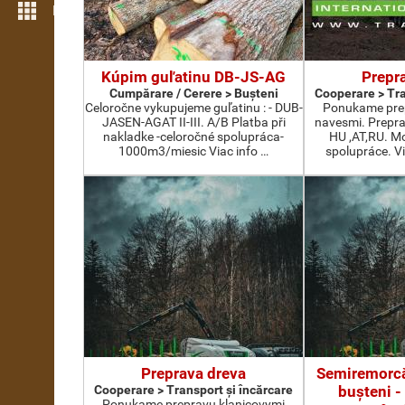
Mai multe opțiuni
Kúpim guľatinu DB-JS-AG
Prepr
Cumpărare / Cerere > Buşteni
Cooperare > Tra
Celoročne vykupujeme guľatinu : - DUB-
Ponukame prep
JASEN-AGAT II-III. A/B Platba při
navesmi. Preprav
nakladke -celoročné spolupráca-
HU ,AT,RU. M
1000m3/miesic Viac info …
spolupráce. Vi
Preprava dreva
Semiremorcă
Cooperare > Transport şi încărcare
buşteni -
Ponukame prepravu klanicovymi