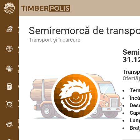
Anunțuri
Semiremorcă de transpo
Anunturi text
Transport şi încărcare
Anunțuri
Semi
Anunțuri internaționale
31.1
OPTI-TIMB
Transp
Modele de debitare
Ofertă
Calculatoare lemn
Term
Încă
WoodProfi
Desc
Volum de lemn cu IA
Capa
Lun
Înregistrator de date
Braţ
Inventarul lemnului pe teren