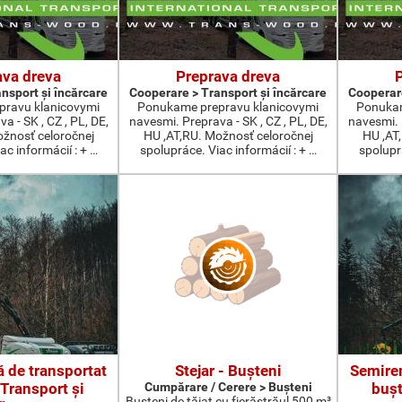
ava dreva
Preprava dreva
nsport şi încărcare
Cooperare > Transport şi încărcare
Cooperare
ravu klanicovymi
Ponukame prepravu klanicovymi
Ponukam
a - SK , CZ , PL, DE,
navesmi. Preprava - SK , CZ , PL, DE,
navesmi. P
ožnosť celoročnej
HU ,AT,RU. Možnosť celoročnej
HU ,AT
ac informácií : + …
spolupráce. Viac informácií : + …
spoluprá
 de transportat
Stejar - Buşteni
Semirem
 Transport şi
Cumpărare / Cerere > Buşteni
buşt
Buşteni de tăiat cu fierăstrăul 500 m³