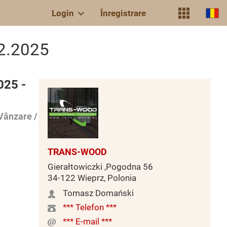
Login
Înregistrare
12.2025
025 -
Vânzare /
TRANS-WOOD
Gierałtowiczki ,Pogodna 56
34-122 Wieprz, Polonia
Tomasz Domański
*** Telefon ***
*** E-mail ***