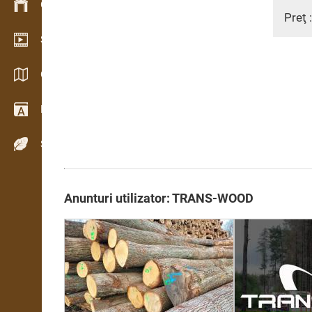
Gestionarea stocurilor
Preţ 
Showroom video
Cataloage / Broșuri
Dicţionar
Specii de lemn
Anunturi utilizator: TRANS-WOOD