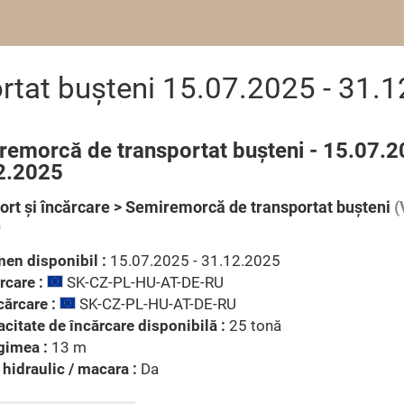
rtat buşteni 15.07.2025 - 31.
remorcă de transportat buşteni - 15.07.2
2.2025
ort şi încărcare > Semiremorcă de transportat buşteni
(
)
en disponibil :
15.07.2025 - 31.12.2025
rcare :
SK-CZ-PL-HU-AT-DE-RU
ărcare :
SK-CZ-PL-HU-AT-DE-RU
citate de încărcare disponibilă :
25 tonă
gimea :
13 m
 hidraulic / macara :
Da