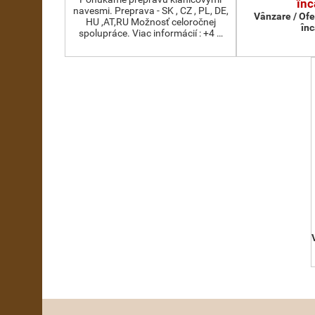
înc
navesmi. Preprava - SK , CZ , PL, DE,
Vânzare / Ofe
HU ,AT,RU Možnosť celoročnej
înc
spolupráce. Viac informácií : +4 …