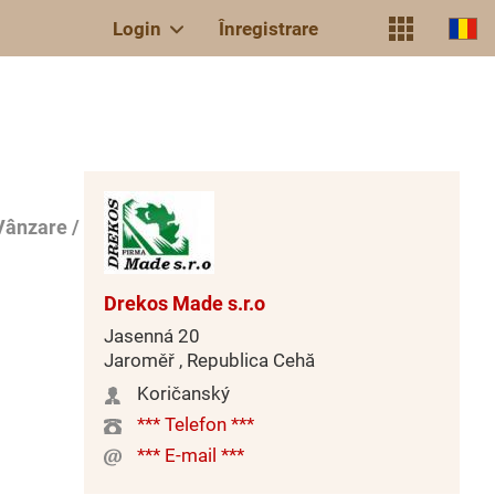
Login
Înregistrare
Vânzare /
Drekos Made s.r.o
Jasenná 20
Jaroměř , Republica Cehă
Koričanský
*** Telefon ***
*** E-mail ***