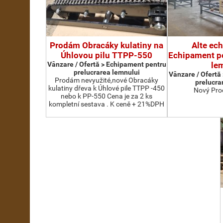
Prodám Obracáky kulatiny na
Alte ec
Úhlovou pilu TTPP-550
Echipament pe
Vânzare / Ofertă > Echipament pentru
le
prelucrarea lemnului
Vânzare / Ofertă
Prodám nevyužité,nové Obracáky
prelucra
kulatiny dřeva k Úhlové pile TTPP -450
Nový Pro
nebo k PP-550 Cena je za 2 ks
kompletní sestava . K ceně + 21%DPH