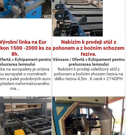
Výrobní linka na Eur
Nabízím k prodeji stůl z
ýkon 1500 -2000 ks za
pohonem a z bočním schozem
8h.
řeziva.
Ofertă > Echipament pentru
Vânzare / Ofertă > Echipament pentru
elucrarea lemnului
prelucrarea lemnului
nka na europalety je určena
Nabízím k prodeji válečkový stůl z
bu europalet o rozměrech
pohonem a bočním shozem řeziva na
m a palet podobných euro
délku řeziva 4,5m . K ceně + 21%DPH
z předem naformátovaného
ma …