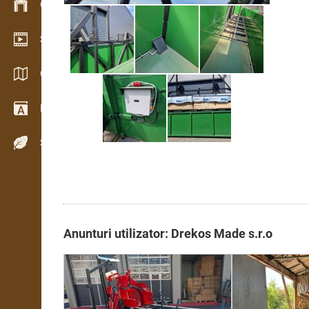
Gestionarea stocurilor
Showroom video
Cataloage / Broșuri
Dicţionar
Specii de lemn
Anunturi utilizator: Drekos Made s.r.o