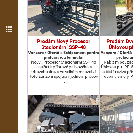
Mai multe opțiuni
Prodám Nový Procesor
Prodám Dv
Stacionární SSP-48
Úhlovou p
Vânzare / Ofertă > Echipament pentru
Vânzare / Ofertă
prelucrarea lemnului
prelucra
Nový ,,Procesor Stacionární SSP-48
Nabízím použit
sloužící k přípravě palivového a
Úhlovou pilu PP-
krbového dřeva ve velkém množství.
a čisté řezivo př
Toto zařízení spojuje v jednom pracov
oběma směry, P
…