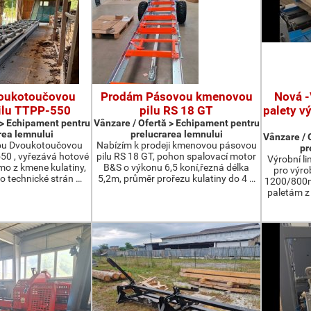
oukotoučovou
Prodám Pásovou kmenovou
Nová -
ilu TTPP-550
pilu RS 18 GT
palety v
 > Echipament pentru
Vânzare / Ofertă > Echipament pentru
rea lemnului
prelucrarea lemnului
Vânzare / 
ou Dvoukotoučovou
Nabízím k prodeji kmenovou pásovou
pr
550 , vyřezává hotové
pilu RS 18 GT, pohon spalovací motor
Výrobní li
ímo z kmene kulatiny,
B&S o výkonu 6,5 koní,řezná délka
pro výro
o technické strán …
5,2m, průměr prořezu kulatiny do 4 …
1200/800m
paletám 