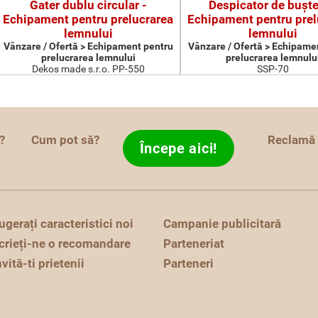
Gater dublu circular -
Despicator de buşte
Echipament pentru prelucrarea
Echipament pentru prel
lemnului
lemnului
Vânzare / Ofertă > Echipament pentru
Vânzare / Ofertă > Echipame
prelucrarea lemnului
prelucrarea lemnulu
Dekos made s.r.o. PP-550
SSP-70
?
Cum pot să?
Reclamă
Începe aici!
ugerați caracteristici noi
Campanie publicitară
crieți-ne o recomandare
Parteneriat
nvită-ti prietenii
Parteneri