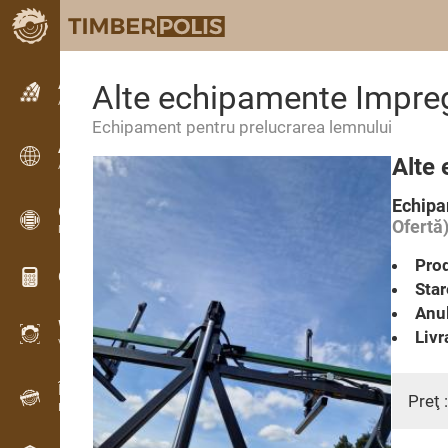
Anunțuri
Alte echipamente Impre
Anunturi text
Echipament pentru prelucrarea lemnului
Anunțuri
Alte
Anunțuri internaționale
Echipa
OPTI-TIMB
Ofertă
Modele de debitare
Prod
Calculatoare lemn
Star
Anul
WoodProfi
Livr
Volum de lemn cu IA
Înregistrator de date
Preţ 
Inventarul lemnului pe teren