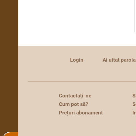
Login
Ai uitat parola
Contactați-ne
S
Cum pot să?
S
Prețuri abonament
I