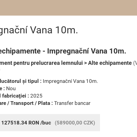
gnační Vana 10m.
 echipamente - Impregnační Vana 10m.
ment pentru prelucrarea lemnului > Alte echipamente
(
)
ucătorul şi tipul :
Impregnační Vana 10m.
e :
Nou
 fabricaţiei :
2025
are / Transport / Plata :
Transfer bancar
:
127518.34
RON
/buc
(589000,00 CZK)