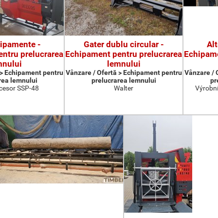
hipamente -
Gater dublu circular -
Al
ntru prelucrarea
Echipament pentru prelucrarea
Echipame
mnului
lemnului
 > Echipament pentru
Vânzare / Ofertă > Echipament pentru
Vânzare / 
rea lemnului
prelucrarea lemnului
pr
cesor SSP-48
Walter
Výrobní