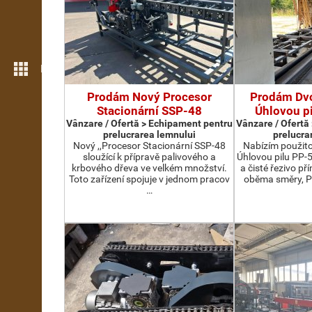
Mai multe opțiuni
Prodám Nový Procesor
Prodám Dv
Stacionární SSP-48
Úhlovou p
Vânzare / Ofertă > Echipament pentru
Vânzare / Ofertă
prelucrarea lemnului
prelucra
Nový ,,Procesor Stacionární SSP-48
Nabízím použit
sloužící k přípravě palivového a
Úhlovou pilu PP-
krbového dřeva ve velkém množství.
a čisté řezivo př
Toto zařízení spojuje v jednom pracov
oběma směry, P
…