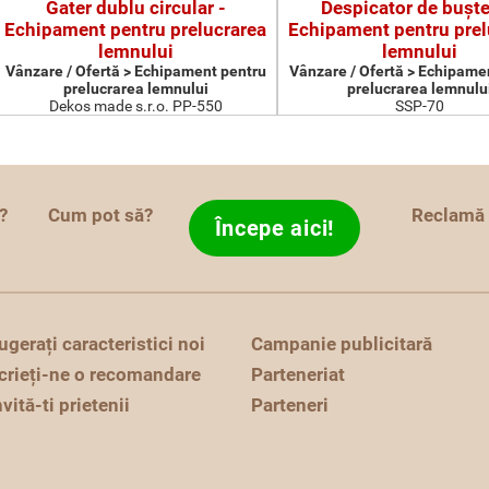
Gater dublu circular -
Despicator de buşte
Echipament pentru prelucrarea
Echipament pentru prel
lemnului
lemnului
Vânzare / Ofertă > Echipament pentru
Vânzare / Ofertă > Echipame
prelucrarea lemnului
prelucrarea lemnulu
Dekos made s.r.o. PP-550
SSP-70
?
Cum pot să?
Reclamă
Începe aici!
ugerați caracteristici noi
Campanie publicitară
crieți-ne o recomandare
Parteneriat
nvită-ti prietenii
Parteneri