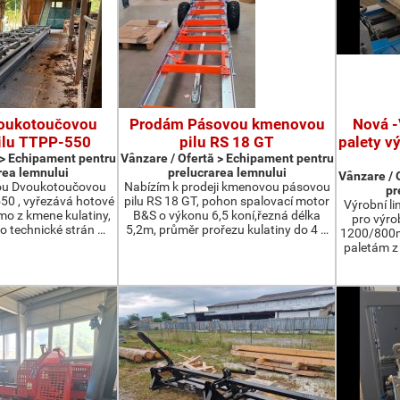
oukotoučovou
Prodám Pásovou kmenovou
Nová -
ilu TTPP-550
pilu RS 18 GT
palety v
 > Echipament pentru
Vânzare / Ofertă > Echipament pentru
rea lemnului
prelucrarea lemnului
Vânzare / 
ou Dvoukotoučovou
Nabízím k prodeji kmenovou pásovou
pr
550 , vyřezává hotové
pilu RS 18 GT, pohon spalovací motor
Výrobní li
ímo z kmene kulatiny,
B&S o výkonu 6,5 koní,řezná délka
pro výro
o technické strán …
5,2m, průměr prořezu kulatiny do 4 …
1200/800m
paletám 