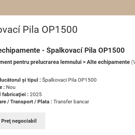
ovací Pila OP1500
 echipamente - Špalkovací Pila OP1500
ment pentru prelucrarea lemnului > Alte echipamente
(
)
ucătorul şi tipul :
Špalkovací Pila OP1500
e :
Nou
 fabricaţiei :
2025
are / Transport / Plata :
Transfer bancar
:
Preţ negociabil