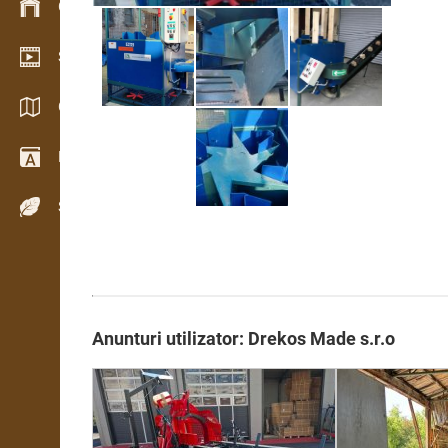
Gestionarea stocurilor
Showroom video
Cataloage / Broșuri
Dicţionar
Specii de lemn
Anunturi utilizator: Drekos Made s.r.o