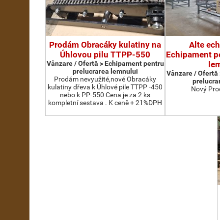
Prodám Obracáky kulatiny na
Alte ec
Úhlovou pilu TTPP-550
Echipament pe
Vânzare / Ofertă > Echipament pentru
le
prelucrarea lemnului
Vânzare / Ofertă
Prodám nevyužité,nové Obracáky
prelucra
kulatiny dřeva k Úhlové pile TTPP -450
Nový Pro
nebo k PP-550 Cena je za 2 ks
kompletní sestava . K ceně + 21%DPH