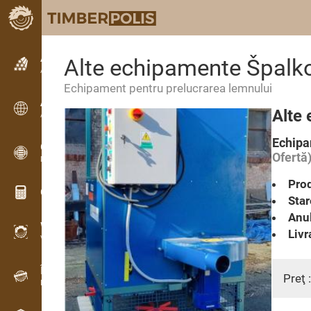
Anunțuri
Alte echipamente Špalk
Anunturi text
Echipament pentru prelucrarea lemnului
Anunțuri
Alte
Anunțuri internaționale
Echipa
OPTI-TIMB
Ofertă
Modele de debitare
Prod
Calculatoare lemn
Star
Anul
WoodProfi
Livr
Volum de lemn cu IA
Înregistrator de date
Preţ 
Inventarul lemnului pe teren