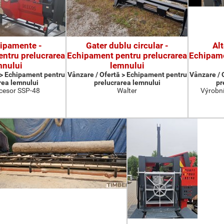
hipamente -
Gater dublu circular -
Al
ntru prelucrarea
Echipament pentru prelucrarea
Echipame
mnului
lemnului
 > Echipament pentru
Vânzare / Ofertă > Echipament pentru
Vânzare / 
rea lemnului
prelucrarea lemnului
pr
cesor SSP-48
Walter
Výrobní