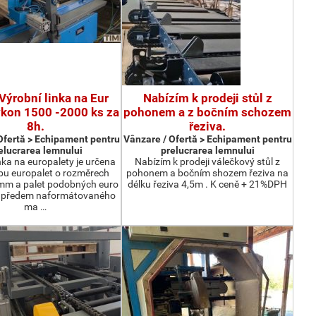
Výrobní linka na Eur
Nabízím k prodeji stůl z
ýkon 1500 -2000 ks za
pohonem a z bočním schozem
8h.
řeziva.
Ofertă > Echipament pentru
Vânzare / Ofertă > Echipament pentru
elucrarea lemnului
prelucrarea lemnului
nka na europalety je určena
Nabízím k prodeji válečkový stůl z
bu europalet o rozměrech
pohonem a bočním shozem řeziva na
m a palet podobných euro
délku řeziva 4,5m . K ceně + 21%DPH
z předem naformátovaného
ma …