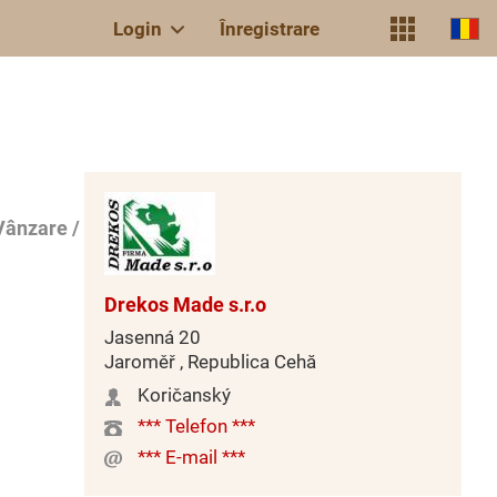
Login
Înregistrare
Vânzare /
Drekos Made s.r.o
Jasenná 20
Jaroměř , Republica Cehă
Koričanský
*** Telefon ***
*** E-mail ***