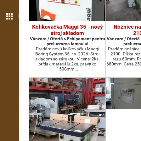
Mai multe opțiuni
Kolikovačka Maggi 35 - nový
Nožnice na
stroj skladom
21
Vânzare / Ofertă > Echipament pentru
Vânzare / Ofertă
prelucrarea lemnului
prelucra
Predám novú kolíkovačku Maggi
Predám nožnice 
Boring System 35, r.v. 2026. Stroj
2100. Dĺžka re
skladom so zárukou. V cene: 2ks.
rezu 60mm. Ro
prítlak materiálu 2ks. pravítko
680mm. Cena 2500
1500mm …