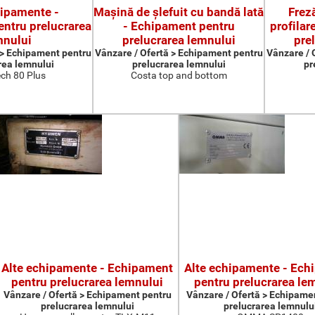
hipamente -
Maşină de şlefuit cu bandă lată
Freză
ntru prelucrarea
- Echipament pentru
profilar
mnului
prelucrarea lemnului
pre
 > Echipament pentru
Vânzare / Ofertă > Echipament pentru
Vânzare / 
rea lemnului
prelucrarea lemnului
pr
ch 80 Plus
Costa top and bottom
Alte echipamente - Echipament
Alte echipamente - Ech
pentru prelucrarea lemnului
pentru prelucrarea le
Vânzare / Ofertă > Echipament pentru
Vânzare / Ofertă > Echipame
prelucrarea lemnului
prelucrarea lemnulu