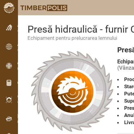
Anunțuri
Presă hidraulică - fur
Anunturi text
Echipament pentru prelucrarea lemnului
Anunțuri
Pres
Anunțuri internaționale
Echipa
OPTI-TIMB
(Vânza
Modele de debitare
Prod
Calculatoare lemn
Star
Pute
WoodProfi
Supr
Volum de lemn cu IA
Pre
Anul
Înregistrator de date
Livr
Inventarul lemnului pe teren