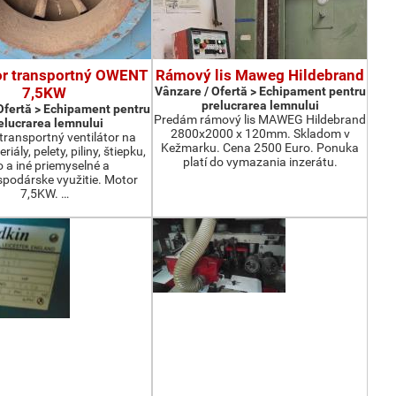
or transportný OWENT
Rámový lis Maweg Hildebrand
7,5KW
Vânzare / Ofertă > Echipament pentru
prelucrarea lemnului
Ofertă > Echipament pentru
Predám rámový lis MAWEG Hildebrand
elucrarea lemnului
2800x2000 x 120mm. Skladom v
ransportný ventilátor na
Kežmarku. Cena 2500 Euro. Ponuka
iály, pelety, piliny, štiepku,
platí do vymazania inzerátu.
o a iné priemyselné a
podárske využitie. Motor
7,5KW. …