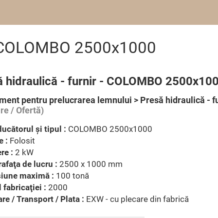
nir COLOMBO 2500x1000
ă hidraulică - furnir - COLOMBO 2500x10
ment pentru prelucrarea lemnului > Presă hidraulică - f
re / Ofertă)
ucătorul şi tipul :
COLOMBO 2500x1000
e :
Folosit
re :
2 kW
afaţa de lucru :
2500 x 1000 mm
siune maximă :
100 tonă
 fabricaţiei :
2000
are / Transport / Plata :
EXW - cu plecare din fabrică