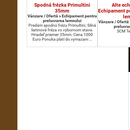
Spodná frézka Primultini
Alte ec
35mm
Echipament pe
Vânzare / Ofertă > Echipament pentru
le
prelucrarea lemnului
Vânzare / Ofertă
Predám spodnú frézu Primultini. Silná
prelucra
liatinová fréza vo výbornom stave.
SCM Te
Hriadeľ priemer 35mm. Cena 1000
Euro Ponuka platí do vymazani …