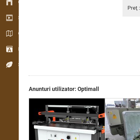
Gestionarea stocurilor
Preţ 
Showroom video
Cataloage / Broșuri
Dicţionar
Specii de lemn
Anunturi utilizator: Optimall