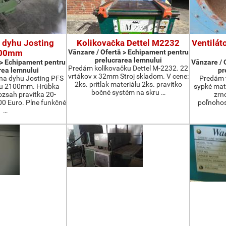
 dyhu Josting
Kolikovačka Dettel M2232
Ventilát
00mm
Vânzare / Ofertă > Echipament pentru
prelucrarea lemnului
 > Echipament pentru
Vânzare / 
Predám kolíkovačku Dettel M-2232. 22
rea lemnului
pr
vrtákov x 32mm Stroj skladom. V cene:
na dyhu Josting PFS
Predám t
2ks. prítlak materiálu 2ks. pravítko
zu 2100mm. Hrúbka
sypké mater
bočné systém na skru …
zsah pravítka 20-
zrn
 Euro. Plne funkčné
poľnohos
…