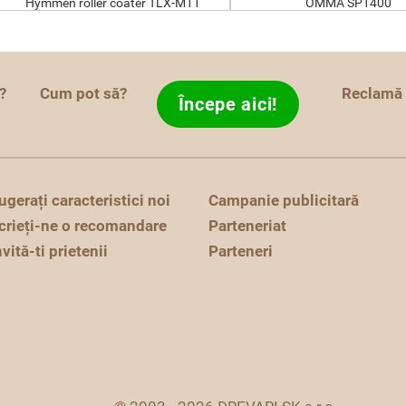
Hymmen roller coater TLX-M11
OMMA SP1400
?
Cum pot să?
Reclamă
Începe aici!
ugerați caracteristici noi
Campanie publicitară
crieți-ne o recomandare
Parteneriat
nvită-ti prietenii
Parteneri