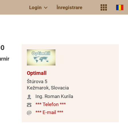
Login
Înregistrare
00
urnir
Optimall
Štúrova 5
Kežmarok, Slovacia
Ing. Roman Kurila
*** Telefon ***
*** E-mail ***