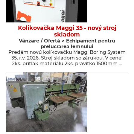
Kolikovačka Maggi 35 - nový stroj
skladom
Vânzare / Ofertă > Echipament pentru
prelucrarea lemnului
Predám novú kolíkovačku Maggi Boring System
35, r.v. 2026. Stroj skladom so zárukou. V cene:
2ks. prítlak materiálu 2ks. pravítko 1500mm …