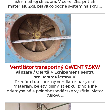
32mm Stroj skladom. V cene: 2ks. prítlak
materiálu 2ks. pravítko bočné systém na skru …
Ventilátor transportný OWENT 7,5KW
Vânzare / Ofertă > Echipament pentru
prelucrarea lemnului
Predám transportný ventilátor na sypké
materiály, pelety, piliny, štiepku, zrno a iné
priemyselné a poľnohospodárske využitie. Motor
7,5KW. …