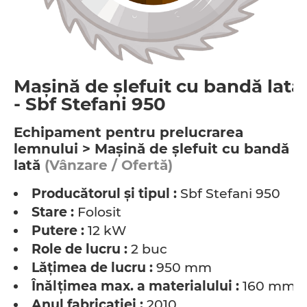
Maşină de şlefuit cu bandă lată
- Sbf Stefani 950
Echipament pentru prelucrarea
lemnului > Maşină de şlefuit cu bandă
lată
(Vânzare / Ofertă)
Producătorul şi tipul :
Sbf Stefani 950
Stare :
Folosit
Putere :
12 kW
Role de lucru :
2 buc
Lăţimea de lucru :
950 mm
Înălţimea max. a materialului :
160 mm
Anul fabricaţiei :
2010