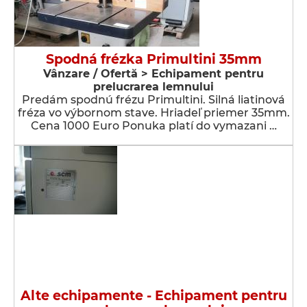
Spodná frézka Primultini 35mm
Vânzare / Ofertă > Echipament pentru
prelucrarea lemnului
Predám spodnú frézu Primultini. Silná liatinová
fréza vo výbornom stave. Hriadeľ priemer 35mm.
Cena 1000 Euro Ponuka platí do vymazani …
Alte echipamente - Echipament pentru