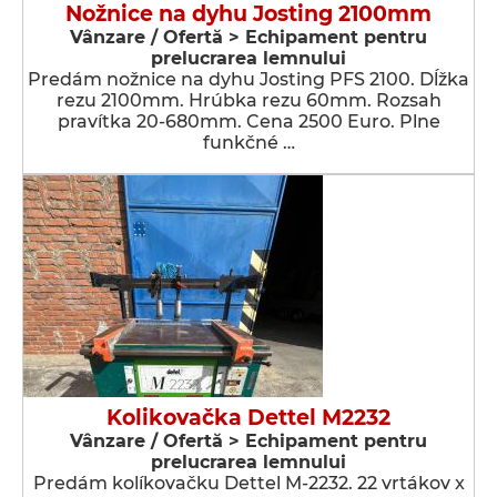
Nožnice na dyhu Josting 2100mm
Vânzare / Ofertă > Echipament pentru
prelucrarea lemnului
Predám nožnice na dyhu Josting PFS 2100. Dĺžka
rezu 2100mm. Hrúbka rezu 60mm. Rozsah
pravítka 20-680mm. Cena 2500 Euro. Plne
funkčné …
Kolikovačka Dettel M2232
Vânzare / Ofertă > Echipament pentru
prelucrarea lemnului
Predám kolíkovačku Dettel M-2232. 22 vrtákov x