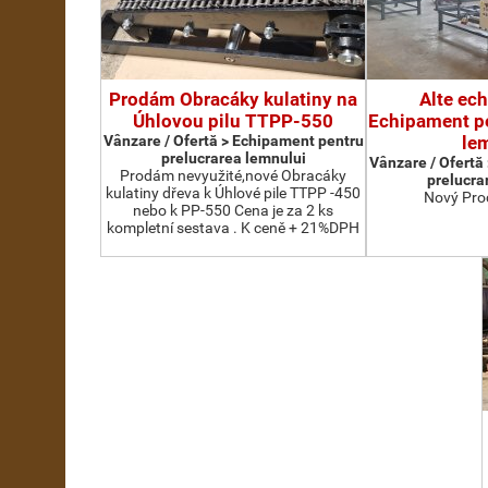
Prodám Obracáky kulatiny na
Alte ec
Úhlovou pilu TTPP-550
Echipament pe
Vânzare / Ofertă > Echipament pentru
le
prelucrarea lemnului
Vânzare / Ofertă
Prodám nevyužité,nové Obracáky
prelucra
kulatiny dřeva k Úhlové pile TTPP -450
Nový Pro
nebo k PP-550 Cena je za 2 ks
kompletní sestava . K ceně + 21%DPH