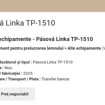
á Linka TP-1510
 echipamente - Pásová Linka TP-1510
ment pentru prelucrarea lemnului > Alte echipamente
(
)
ucătorul şi tipul :
Pásová Linka TP-1510
e :
Nou
 fabricaţiei :
2025
are / Transport / Plata :
Transfer bancar
:
Preţ negociabil