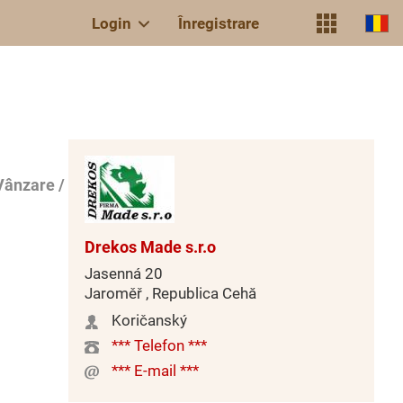
Login
Înregistrare
Vânzare /
Drekos Made s.r.o
Jasenná 20
Jaroměř , Republica Cehă
Koričanský
*** Telefon ***
*** E-mail ***