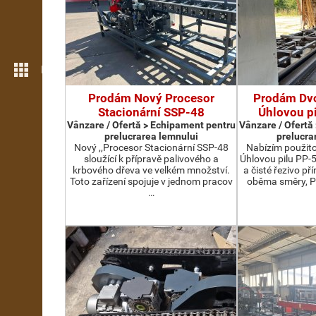
Mai multe opțiuni
Prodám Nový Procesor
Prodám Dv
Stacionární SSP-48
Úhlovou p
Vânzare / Ofertă > Echipament pentru
Vânzare / Ofertă
prelucrarea lemnului
prelucra
Nový ,,Procesor Stacionární SSP-48
Nabízím použit
sloužící k přípravě palivového a
Úhlovou pilu PP-
krbového dřeva ve velkém množství.
a čisté řezivo př
Toto zařízení spojuje v jednom pracov
oběma směry, P
…