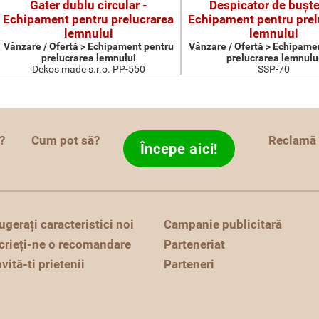
Gater dublu circular -
Despicator de buşte
Echipament pentru prelucrarea
Echipament pentru prel
lemnului
lemnului
Vânzare / Ofertă > Echipament pentru
Vânzare / Ofertă > Echipame
prelucrarea lemnului
prelucrarea lemnulu
Dekos made s.r.o. PP-550
SSP-70
?
Cum pot să?
Reclamă
Începe aici!
ugerați caracteristici noi
Campanie publicitară
crieți-ne o recomandare
Parteneriat
nvită-ti prietenii
Parteneri