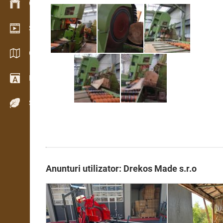
Gestionarea stocurilor
Showroom video
Cataloage / Broșuri
Dicţionar
Specii de lemn
Anunturi utilizator: Drekos Made s.r.o