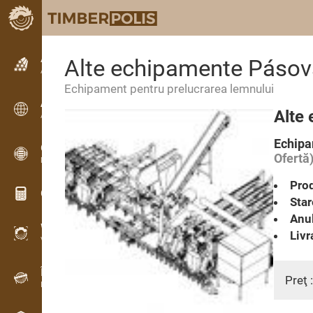
Anunțuri
Alte echipamente Pásov
Anunturi text
Echipament pentru prelucrarea lemnului
Anunțuri
Alte
Anunțuri internaționale
Echipa
OPTI-TIMB
Ofertă
Modele de debitare
Prod
Calculatoare lemn
Star
Anul
WoodProfi
Livr
Volum de lemn cu IA
Înregistrator de date
Preţ 
Inventarul lemnului pe teren