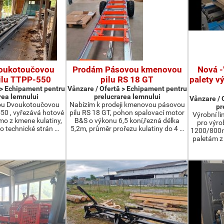
oukotoučovou
Prodám Pásovou kmenovou
Nová -
ilu TTPP-550
pilu RS 18 GT
palety v
 > Echipament pentru
Vânzare / Ofertă > Echipament pentru
rea lemnului
prelucrarea lemnului
Vânzare / 
ou Dvoukotoučovou
Nabízím k prodeji kmenovou pásovou
pr
550 , vyřezává hotové
pilu RS 18 GT, pohon spalovací motor
Výrobní li
ímo z kmene kulatiny,
B&S o výkonu 6,5 koní,řezná délka
pro výro
o technické strán …
5,2m, průměr prořezu kulatiny do 4 …
1200/800m
paletám 