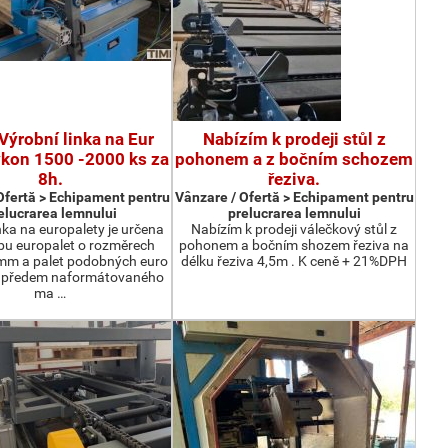
Výrobní linka na Eur
Nabízím k prodeji stůl z
ýkon 1500 -2000 ks za
pohonem a z bočním schozem
8h.
řeziva.
Ofertă > Echipament pentru
Vânzare / Ofertă > Echipament pentru
elucrarea lemnului
prelucrarea lemnului
nka na europalety je určena
Nabízím k prodeji válečkový stůl z
bu europalet o rozměrech
pohonem a bočním shozem řeziva na
m a palet podobných euro
délku řeziva 4,5m . K ceně + 21%DPH
z předem naformátovaného
ma …