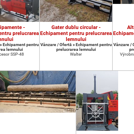
hipamente -
Gater dublu circular -
Al
ntru prelucrarea
Echipament pentru prelucrarea
Echipame
mnului
lemnului
 > Echipament pentru
Vânzare / Ofertă > Echipament pentru
Vânzare / 
rea lemnului
prelucrarea lemnului
pr
cesor SSP-48
Walter
Výrobní