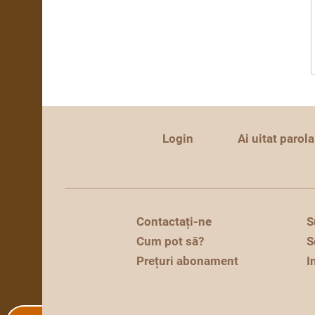
Login
Ai uitat parola
Contactați-ne
S
Cum pot să?
S
Prețuri abonament
I