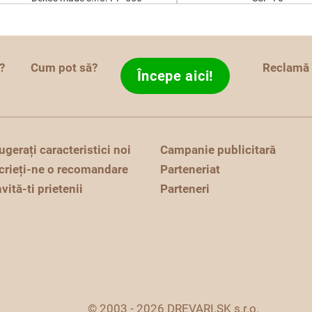
?
Cum pot să?
Reclamă
Începe aici!
ugerați caracteristici noi
Campanie publicitară
crieți-ne o recomandare
Parteneriat
nvită-ti prietenii
Parteneri
© 2003 - 2026 DREVARI.SK s.r.o.