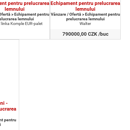
nt pentru prelucrarea
Echipament pentru prelucrarea
lemnului
lemnului
Ofertă > Echipament pentru
Vânzare / Ofertă > Echipament pentru
elucrarea lemnului
prelucrarea lemnului
 linka Komple EUR-palet
Walter
790000,00 CZK /buc
ni -
ucrarea
nt pentru
i