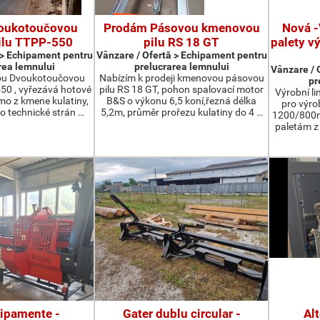
oukotoučovou
Prodám Pásovou kmenovou
Nová -
ilu TTPP-550
pilu RS 18 GT
palety v
 > Echipament pentru
Vânzare / Ofertă > Echipament pentru
rea lemnului
prelucrarea lemnului
Vânzare / 
ou Dvoukotoučovou
Nabízím k prodeji kmenovou pásovou
pr
550 , vyřezává hotové
pilu RS 18 GT, pohon spalovací motor
Výrobní li
ímo z kmene kulatiny,
B&S o výkonu 6,5 koní,řezná délka
pro výro
o technické strán …
5,2m, průměr prořezu kulatiny do 4 …
1200/800m
paletám 
hipamente -
Gater dublu circular -
Al