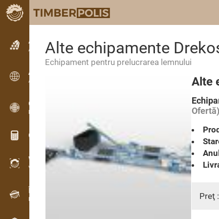
Anunțuri
Alte echipamente Dreko
Anunturi text
Echipament pentru prelucrarea lemnului
Anunțuri
Alte
Anunțuri internaționale
Echipa
OPTI-TIMB
Ofertă
Modele de debitare
Prod
Calculatoare lemn
Star
Anul
WoodProfi
Livr
Volum de lemn cu IA
Înregistrator de date
Preţ 
Inventarul lemnului pe teren