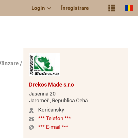
Login
Înregistrare
Vânzare /
Drekos Made s.r.o
Jasenná 20
Jaroměř , Republica Cehă
Koričanský
*** Telefon ***
*** E-mail ***