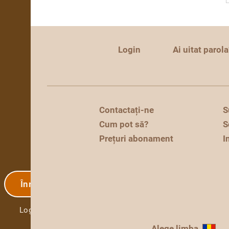
Login
Ai uitat parola
Contactați-ne
S
Cum pot să?
S
Prețuri abonament
I
Înregistrare
Login
Alege limba