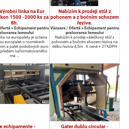
Výrobní linka na Eur
Nabízím k prodeji stůl z
ýkon 1500 -2000 ks za
pohonem a z bočním schozem
8h.
řeziva.
Ofertă > Echipament pentru
Vânzare / Ofertă > Echipament pentru
elucrarea lemnului
prelucrarea lemnului
nka na europalety je určena
Nabízím k prodeji válečkový stůl z
bu europalet o rozměrech
pohonem a bočním shozem řeziva na
m a palet podobných euro
délku řeziva 4,5m . K ceně + 21%DPH
z předem naformátovaného
ma …
te echipamente -
Gater dublu circular -