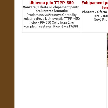
Úhlovou pilu TTPP-550
Echipament pe
Vânzare / Ofertă > Echipament pentru
le
prelucrarea lemnului
Vânzare / Ofertă
Prodám nevyužité,nové Obracáky
prelucra
kulatiny dřeva k Úhlové pile TTPP -450
Nový Pro
nebo k PP-550 Cena je za 2 ks
kompletní sestava . K ceně + 21%DPH