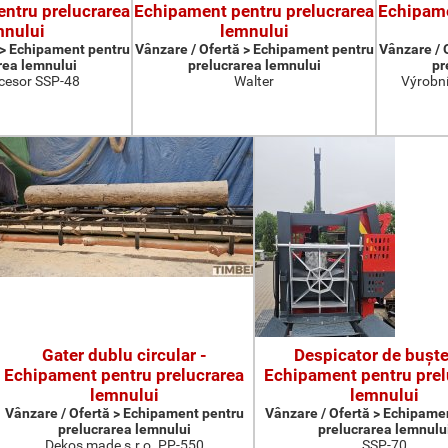
ntru prelucrarea
Echipament pentru prelucrarea
Echipame
mnului
lemnului
 > Echipament pentru
Vânzare / Ofertă > Echipament pentru
Vânzare / 
rea lemnului
prelucrarea lemnului
pr
cesor SSP-48
Walter
Výrobní
Gater dublu circular -
Despicator de buşte
Echipament pentru prelucrarea
Echipament pentru prel
lemnului
lemnului
Vânzare / Ofertă > Echipament pentru
Vânzare / Ofertă > Echipame
prelucrarea lemnului
prelucrarea lemnulu
Dekos made s.r.o. PP-550
SSP-70