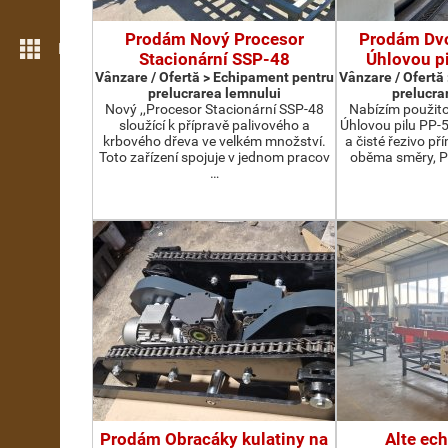
Prodám Nový Procesor
Prodám Dv
Mai multe opțiuni
Stacionární SSP-48
Úhlovou p
Vânzare / Ofertă > Echipament pentru
Vânzare / Ofertă
prelucrarea lemnului
prelucra
Nový ,,Procesor Stacionární SSP-48
Nabízím použit
sloužící k přípravě palivového a
Úhlovou pilu PP-
krbového dřeva ve velkém množství.
a čisté řezivo př
Toto zařízení spojuje v jednom pracov
oběma směry, P
…
Prodám Obracáky kulatiny na
Alte ec