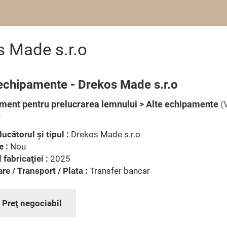
s Made s.r.o
 echipamente - Drekos Made s.r.o
ment pentru prelucrarea lemnului > Alte echipamente
(
)
ucătorul şi tipul :
Drekos Made s.r.o
e :
Nou
 fabricaţiei :
2025
are / Transport / Plata :
Transfer bancar
:
Preţ negociabil