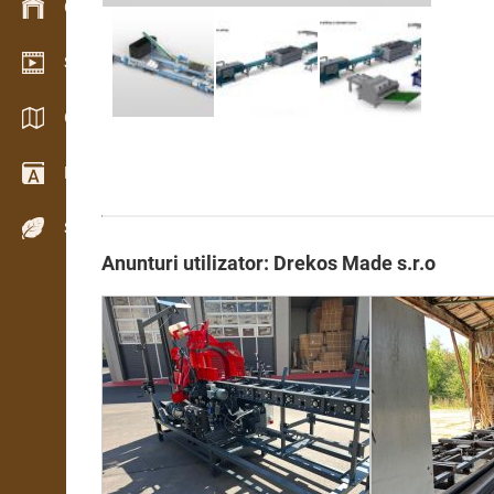
Gestionarea stocurilor
Showroom video
Cataloage / Broșuri
Dicţionar
Specii de lemn
Anunturi utilizator: Drekos Made s.r.o