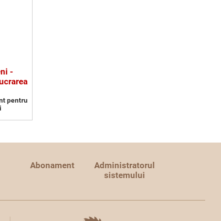
ni -
ucrarea
nt pentru
i
Abonament
Administratorul
sistemului