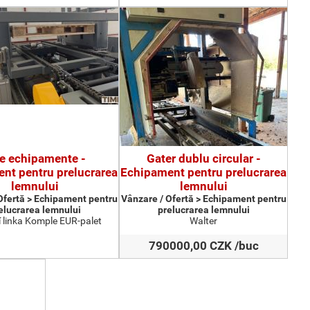
te echipamente -
Gater dublu circular -
nt pentru prelucrarea
Echipament pentru prelucrarea
lemnului
lemnului
Ofertă > Echipament pentru
Vânzare / Ofertă > Echipament pentru
elucrarea lemnului
prelucrarea lemnului
 linka Komple EUR-palet
Walter
790000,00 CZK /buc