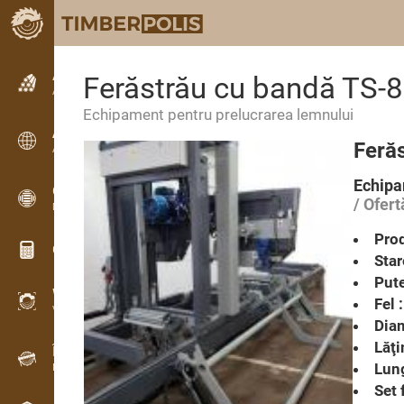
Anunțuri
Ferăstrău cu bandă TS-
Anunturi text
Echipament pentru prelucrarea lemnului
Anunțuri
Feră
Anunțuri internaționale
Echipa
OPTI-TIMB
/ Ofert
Modele de debitare
Prod
Calculatoare lemn
Star
Pute
WoodProfi
Fel :
Volum de lemn cu IA
Diam
Lăţi
Înregistrator de date
Lung
Inventarul lemnului pe teren
Set 