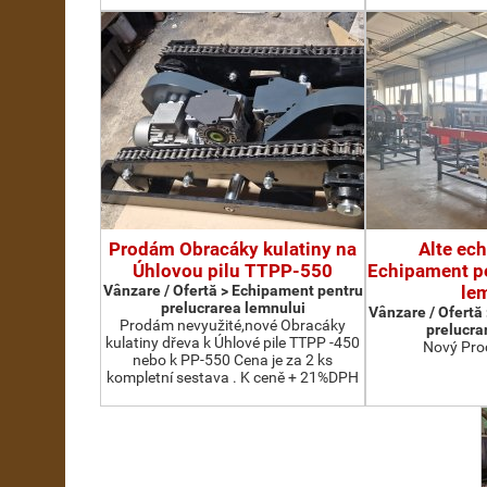
Prodám Obracáky kulatiny na
Alte ec
Úhlovou pilu TTPP-550
Echipament pe
Vânzare / Ofertă > Echipament pentru
le
prelucrarea lemnului
Vânzare / Ofertă
Prodám nevyužité,nové Obracáky
prelucra
kulatiny dřeva k Úhlové pile TTPP -450
Nový Pro
nebo k PP-550 Cena je za 2 ks
kompletní sestava . K ceně + 21%DPH