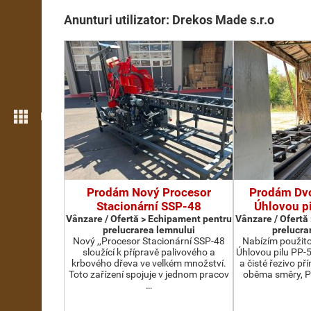
Anunturi utilizator: Drekos Made s.r.o
Mai multe opțiuni
Prodám Nový Procesor
Prodám Dv
Stacionární SSP-48
Úhlovou p
Vânzare / Ofertă > Echipament pentru
Vânzare / Ofertă
prelucrarea lemnului
prelucra
Nový ,,Procesor Stacionární SSP-48
Nabízím použit
sloužící k přípravě palivového a
Úhlovou pilu PP-
krbového dřeva ve velkém množství.
a čisté řezivo př
Toto zařízení spojuje v jednom pracov
oběma směry, P
…