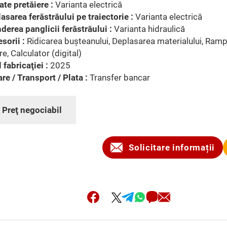
ate pretăiere :
Varianta electrică
asarea ferăstrăului pe traiectorie :
Varianta electrică
nderea panglicii ferăstrăului :
Varianta hidraulică
sorii :
Ridicarea buşteanului, Deplasarea materialului, Ram
e, Calculator (digital)
 fabricaţiei :
2025
are / Transport / Plata :
Transfer bancar
:
Preţ negociabil
Solicitare informații