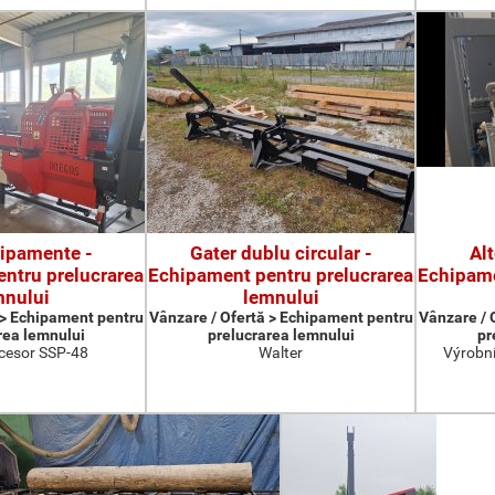
hipamente -
Gater dublu circular -
Al
ntru prelucrarea
Echipament pentru prelucrarea
Echipame
mnului
lemnului
 > Echipament pentru
Vânzare / Ofertă > Echipament pentru
Vânzare / 
rea lemnului
prelucrarea lemnului
pr
cesor SSP-48
Walter
Výrobní