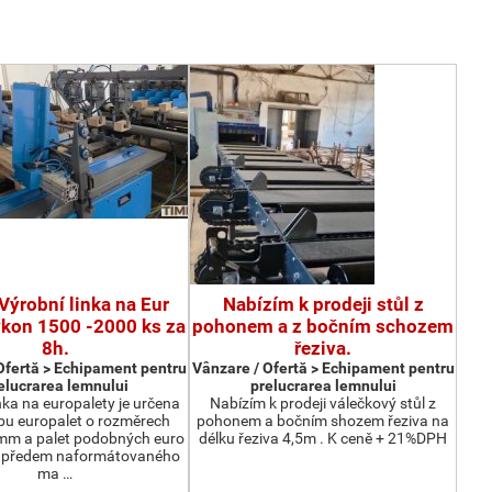
Výrobní linka na Eur
Nabízím k prodeji stůl z
ýkon 1500 -2000 ks za
pohonem a z bočním schozem
8h.
řeziva.
Ofertă > Echipament pentru
Vânzare / Ofertă > Echipament pentru
elucrarea lemnului
prelucrarea lemnului
nka na europalety je určena
Nabízím k prodeji válečkový stůl z
bu europalet o rozměrech
pohonem a bočním shozem řeziva na
m a palet podobných euro
délku řeziva 4,5m . K ceně + 21%DPH
z předem naformátovaného
ma …