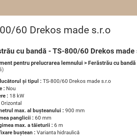
800/60 Drekos made s.r.o
strău cu bandă - TS-800/60 Drekos made s
ment pentru prelucrarea lemnului > Ferăstrău cu bandă
ă)
ucătorul şi tipul :
TS-800/60 Drekos made s.r.o
e :
Nou
re :
18 kW
Orizontal
etrul max. al buşteanului :
900 mm
mea panglicii :
60 mm
imea max. a tăieturii :
6 m
fixare buştean :
Varianta hidraulică