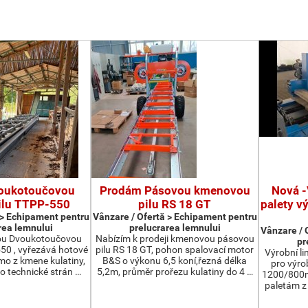
oukotoučovou
Prodám Pásovou kmenovou
Nová -
ilu TTPP-550
pilu RS 18 GT
palety v
 > Echipament pentru
Vânzare / Ofertă > Echipament pentru
rea lemnului
prelucrarea lemnului
Vânzare / 
ou Dvoukotoučovou
Nabízím k prodeji kmenovou pásovou
pr
550 , vyřezává hotové
pilu RS 18 GT, pohon spalovací motor
Výrobní li
ímo z kmene kulatiny,
B&S o výkonu 6,5 koní,řezná délka
pro výro
o technické strán …
5,2m, průměr prořezu kulatiny do 4 …
1200/800m
paletám 