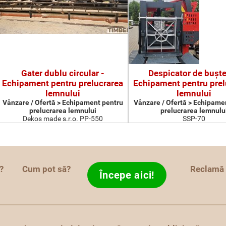
Gater dublu circular -
Despicator de buşte
Echipament pentru prelucrarea
Echipament pentru prel
lemnului
lemnului
Vânzare / Ofertă > Echipament pentru
Vânzare / Ofertă > Echipame
prelucrarea lemnului
prelucrarea lemnulu
Dekos made s.r.o. PP-550
SSP-70
?
Cum pot să?
Reclamă
Începe aici!