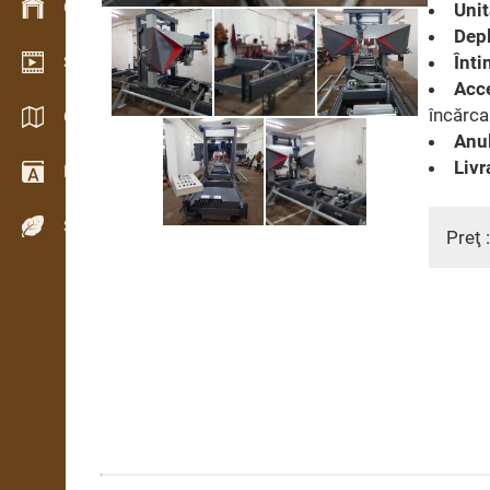
Gestionarea stocurilor
Unit
Depl
Înti
Showroom video
Acce
încărcar
Cataloage / Broșuri
Anul
Livr
Dicţionar
Specii de lemn
Preţ 