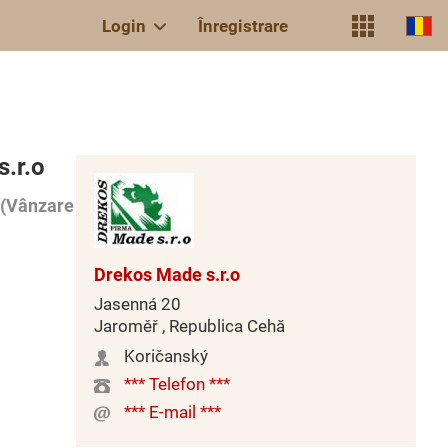
Login
Înregistrare
.r.o
(Vânzare
Drekos Made s.r.o
Jasenná 20
Jaroměř , Republica Cehă
Koričanský
*** Telefon ***
*** E-mail ***