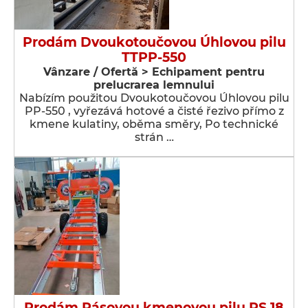
Prodám Dvoukotoučovou Úhlovou pilu
TTPP-550
Vânzare / Ofertă > Echipament pentru
prelucrarea lemnului
Nabízím použitou Dvoukotoučovou Úhlovou pilu
PP-550 , vyřezává hotové a čisté řezivo přímo z
kmene kulatiny, oběma směry, Po technické
strán …
Prodám Pásovou kmenovou pilu RS 18