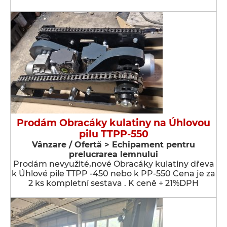
Prodám Obracáky kulatiny na Úhlovou
pilu TTPP-550
Vânzare / Ofertă > Echipament pentru
prelucrarea lemnului
Prodám nevyužité,nové Obracáky kulatiny dřeva
k Úhlové pile TTPP -450 nebo k PP-550 Cena je za
2 ks kompletní sestava . K ceně + 21%DPH