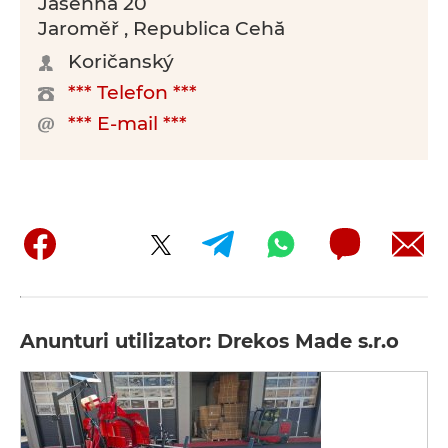
Jasenná 20
Jaroměř , Republica Cehă
Koričanský
*** Telefon ***
*** E-mail ***
Anunturi utilizator: Drekos Made s.r.o