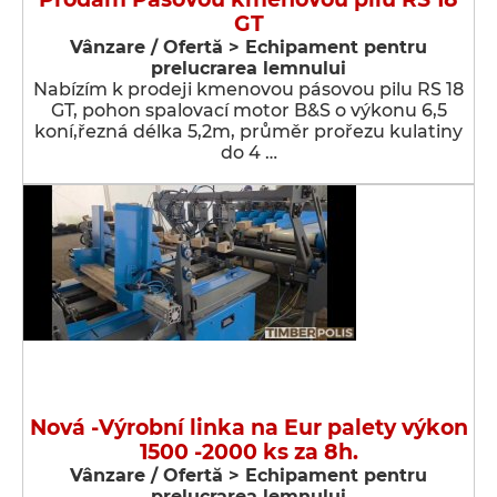
GT
Vânzare / Ofertă > Echipament pentru
prelucrarea lemnului
Nabízím k prodeji kmenovou pásovou pilu RS 18
GT, pohon spalovací motor B&S o výkonu 6,5
koní,řezná délka 5,2m, průměr prořezu kulatiny
do 4 …
Nová -Výrobní linka na Eur palety výkon
1500 -2000 ks za 8h.
Vânzare / Ofertă > Echipament pentru
prelucrarea lemnului