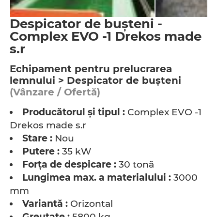
Despicator de buşteni -
Complex EVO -1 Drekos made
s.r
Echipament pentru prelucrarea
lemnului > Despicator de buşteni
(Vânzare / Ofertă)
Producătorul şi tipul :
Complex EVO -1
Drekos made s.r
Stare :
Nou
Putere :
35 kW
Forţa de despicare :
30 tonă
Lungimea max. a materialului :
3000
mm
Variantă :
Orizontal
Greutate :
5800 kg