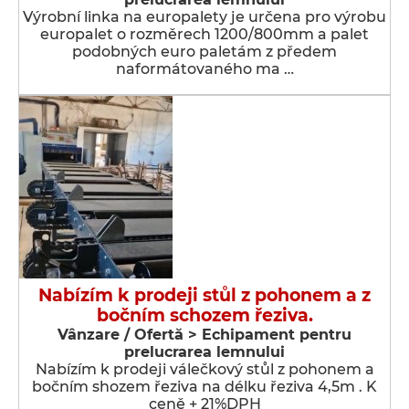
Výrobní linka na europalety je určena pro výrobu
europalet o rozměrech 1200/800mm a palet
podobných euro paletám z předem
naformátovaného ma …
Nabízím k prodeji stůl z pohonem a z
bočním schozem řeziva.
Vânzare / Ofertă > Echipament pentru
prelucrarea lemnului
Nabízím k prodeji válečkový stůl z pohonem a
bočním shozem řeziva na délku řeziva 4,5m . K
ceně + 21%DPH