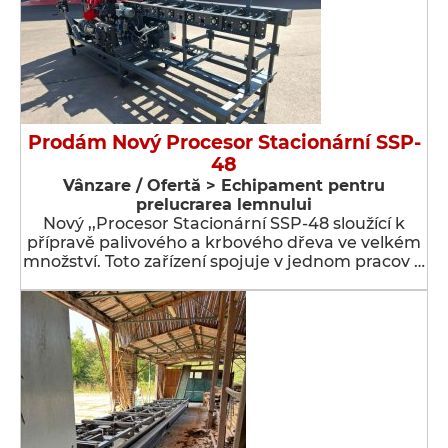
Prodám Nový Procesor Stacionární SSP-
48
Vânzare / Ofertă > Echipament pentru
prelucrarea lemnului
Nový ,,Procesor Stacionární SSP-48 sloužící k
přípravě palivového a krbového dřeva ve velkém
množství. Toto zařízení spojuje v jednom pracov …