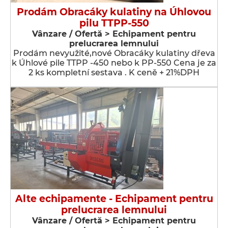
Prodám Obracáky kulatiny na Úhlovou
pilu TTPP-550
Vânzare / Ofertă > Echipament pentru
prelucrarea lemnului
Prodám nevyužité,nové Obracáky kulatiny dřeva
k Úhlové pile TTPP -450 nebo k PP-550 Cena je za
2 ks kompletní sestava . K ceně + 21%DPH
Alte echipamente - Echipament pentru
prelucrarea lemnului
Vânzare / Ofertă > Echipament pentru