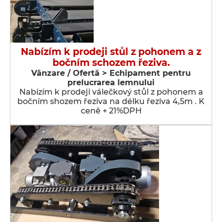
Nabízím k prodeji stůl z pohonem a z
bočním schozem řeziva.
Vânzare / Ofertă > Echipament pentru
prelucrarea lemnului
Nabízím k prodeji válečkový stůl z pohonem a
bočním shozem řeziva na délku řeziva 4,5m . K
ceně + 21%DPH