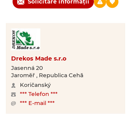
Solicitare informații
Drekos Made s.r.o
Jasenná 20
Jaroměř , Republica Cehă
Koričanský
*** Telefon ***
*** E-mail ***