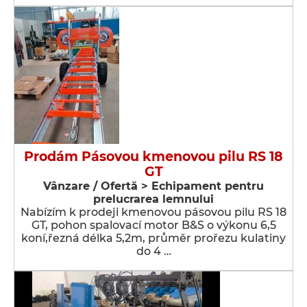
Prodám Pásovou kmenovou pilu RS 18
GT
Vânzare / Ofertă > Echipament pentru
prelucrarea lemnului
Nabízím k prodeji kmenovou pásovou pilu RS 18
GT, pohon spalovací motor B&S o výkonu 6,5
koní,řezná délka 5,2m, průměr prořezu kulatiny
do 4 …