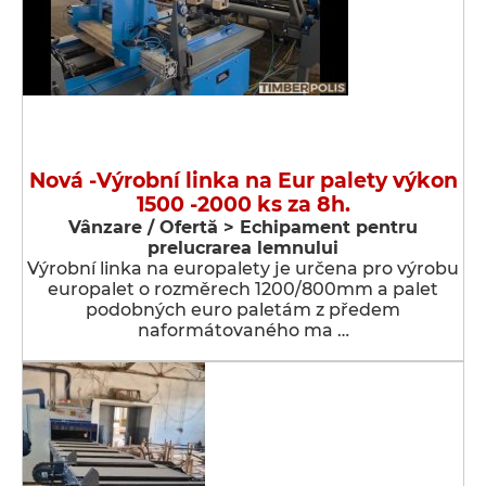
Nová -Výrobní linka na Eur palety výkon
1500 -2000 ks za 8h.
Vânzare / Ofertă > Echipament pentru
prelucrarea lemnului
Výrobní linka na europalety je určena pro výrobu
europalet o rozměrech 1200/800mm a palet
podobných euro paletám z předem
naformátovaného ma …