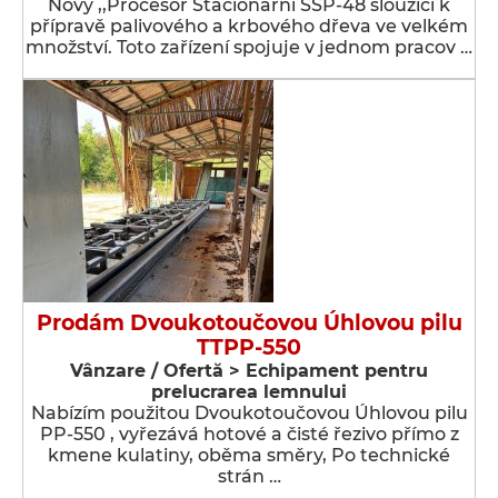
Nový ,,Procesor Stacionární SSP-48 sloužící k
přípravě palivového a krbového dřeva ve velkém
množství. Toto zařízení spojuje v jednom pracov …
Prodám Dvoukotoučovou Úhlovou pilu
TTPP-550
Vânzare / Ofertă > Echipament pentru
prelucrarea lemnului
Nabízím použitou Dvoukotoučovou Úhlovou pilu
PP-550 , vyřezává hotové a čisté řezivo přímo z
kmene kulatiny, oběma směry, Po technické
strán …