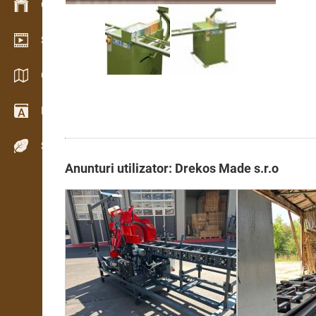
Gestionarea stocurilor
Showroom video
Cataloage / Broșuri
Dicţionar
Specii de lemn
Anunturi utilizator: Drekos Made s.r.o