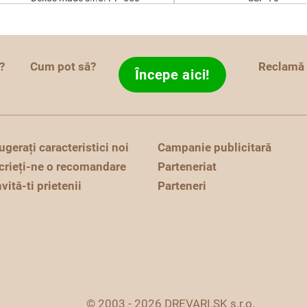
?
Cum pot să?
Reclamă
Începe aici!
ugerați caracteristici noi
Campanie publicitară
crieți-ne o recomandare
Parteneriat
nvită-ti prietenii
Parteneri
© 2003 - 2026 DREVARI.SK s.r.o.