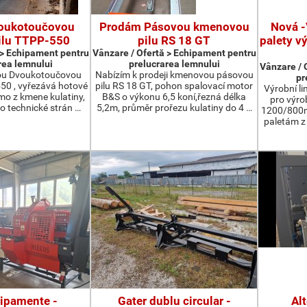
oukotoučovou
Prodám Pásovou kmenovou
Nová -
ilu TTPP-550
pilu RS 18 GT
palety v
 > Echipament pentru
Vânzare / Ofertă > Echipament pentru
rea lemnului
prelucrarea lemnului
Vânzare / 
ou Dvoukotoučovou
Nabízím k prodeji kmenovou pásovou
pr
550 , vyřezává hotové
pilu RS 18 GT, pohon spalovací motor
Výrobní li
ímo z kmene kulatiny,
B&S o výkonu 6,5 koní,řezná délka
pro výro
o technické strán …
5,2m, průměr prořezu kulatiny do 4 …
1200/800m
paletám 
hipamente -
Gater dublu circular -
Al