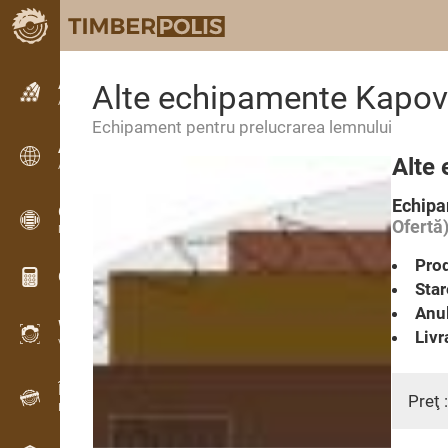
Anunțuri
Alte echipamente Kapova
Anunturi text
Echipament pentru prelucrarea lemnului
Anunțuri
Alte 
Anunțuri internaționale
Echipa
OPTI-TIMB
Ofertă
Modele de debitare
Prod
Calculatoare lemn
Star
Anul
WoodProfi
Livr
Volum de lemn cu IA
Înregistrator de date
Preţ 
Inventarul lemnului pe teren