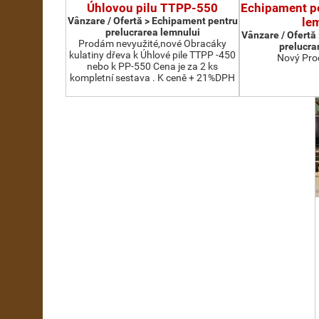
Úhlovou pilu TTPP-550
Echipament pe
Vânzare / Ofertă > Echipament pentru
le
prelucrarea lemnului
Vânzare / Ofertă
Prodám nevyužité,nové Obracáky
prelucra
kulatiny dřeva k Úhlové pile TTPP -450
Nový Pro
nebo k PP-550 Cena je za 2 ks
kompletní sestava . K ceně + 21%DPH