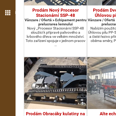
Prodám Nový Procesor
Prodám Dv
Mai multe opțiuni
Stacionární SSP-48
Úhlovou p
Vânzare / Ofertă > Echipament pentru
Vânzare / Ofertă
prelucrarea lemnului
prelucra
Nový ,,Procesor Stacionární SSP-48
Nabízím použit
sloužící k přípravě palivového a
Úhlovou pilu PP-
krbového dřeva ve velkém množství.
a čisté řezivo př
Toto zařízení spojuje v jednom pracov
oběma směry, P
…
Prodám Obracáky kulatiny na
Alte ec