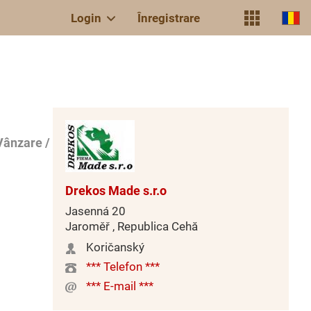
Login
Înregistrare
Vânzare /
Drekos Made s.r.o
Jasenná 20
Jaroměř , Republica Cehă
Koričanský
*** Telefon ***
*** E-mail ***