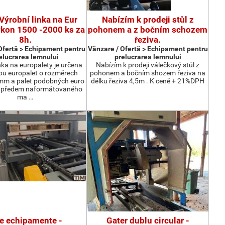
Výrobní linka na Eur
Nabízím k prodeji stůl z
ýkon 1500 -2000 ks za
pohonem a z bočním schozem
8h.
řeziva.
Ofertă > Echipament pentru
Vânzare / Ofertă > Echipament pentru
elucrarea lemnului
prelucrarea lemnului
nka na europalety je určena
Nabízím k prodeji válečkový stůl z
bu europalet o rozměrech
pohonem a bočním shozem řeziva na
m a palet podobných euro
délku řeziva 4,5m . K ceně + 21%DPH
z předem naformátovaného
ma …
te echipamente -
Gater dublu circular -