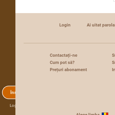
Login
Ai uitat parola
Contactați-ne
S
Cum pot să?
S
Prețuri abonament
I
Înregistrare
Login
Alege limba