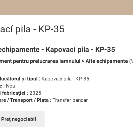
cí pila - KP-35
echipamente - Kapovací pila - KP-35
ment pentru prelucrarea lemnului > Alte echipamente
(
)
ucătorul şi tipul :
Kapovací pila - KP-35
e :
Nou
 fabricaţiei :
2025
are / Transport / Plata :
Transfer bancar
:
Preţ negociabil