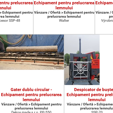
ntru prelucrarea
Echipament pentru prelucrarea
Echipame
mnului
lemnului
 > Echipament pentru
Vânzare / Ofertă > Echipament pentru
Vânzare / 
rea lemnului
prelucrarea lemnului
pr
cesor SSP-48
Walter
Výrobní
Gater dublu circular -
Despicator de buşte
Echipament pentru prelucrarea
Echipament pentru prel
lemnului
lemnului
Vânzare / Ofertă > Echipament pentru
Vânzare / Ofertă > Echipame
prelucrarea lemnului
prelucrarea lemnulu
Dekos made s.r.o. PP-550
SSP-70