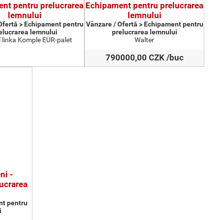
nt pentru prelucrarea
Echipament pentru prelucrarea
lemnului
lemnului
Ofertă > Echipament pentru
Vânzare / Ofertă > Echipament pentru
elucrarea lemnului
prelucrarea lemnului
 linka Komple EUR-palet
Walter
790000,00 CZK /buc
ni -
ucrarea
nt pentru
i