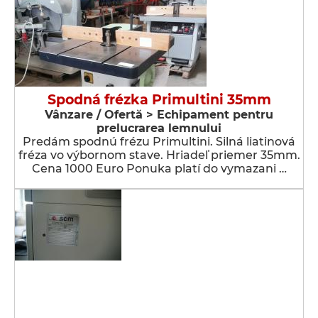
Spodná frézka Primultini 35mm
Vânzare / Ofertă > Echipament pentru
prelucrarea lemnului
Predám spodnú frézu Primultini. Silná liatinová
fréza vo výbornom stave. Hriadeľ priemer 35mm.
Cena 1000 Euro Ponuka platí do vymazani …