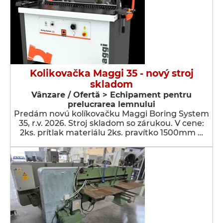
Kolikovačka Maggi 35 - nový stroj
skladom
Vânzare / Ofertă > Echipament pentru
prelucrarea lemnului
Predám novú kolíkovačku Maggi Boring System
35, r.v. 2026. Stroj skladom so zárukou. V cene:
2ks. prítlak materiálu 2ks. pravítko 1500mm …