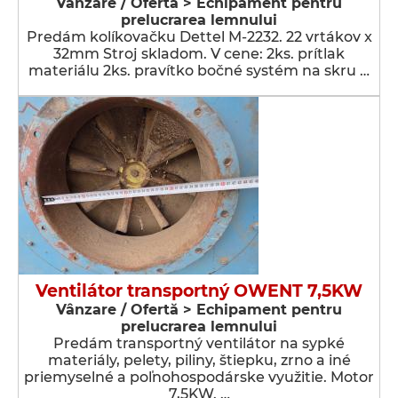
Vânzare / Ofertă > Echipament pentru
prelucrarea lemnului
Predám kolíkovačku Dettel M-2232. 22 vrtákov x
32mm Stroj skladom. V cene: 2ks. prítlak
materiálu 2ks. pravítko bočné systém na skru …
Ventilátor transportný OWENT 7,5KW
Vânzare / Ofertă > Echipament pentru
prelucrarea lemnului
Predám transportný ventilátor na sypké
materiály, pelety, piliny, štiepku, zrno a iné
priemyselné a poľnohospodárske využitie. Motor
7,5KW. …