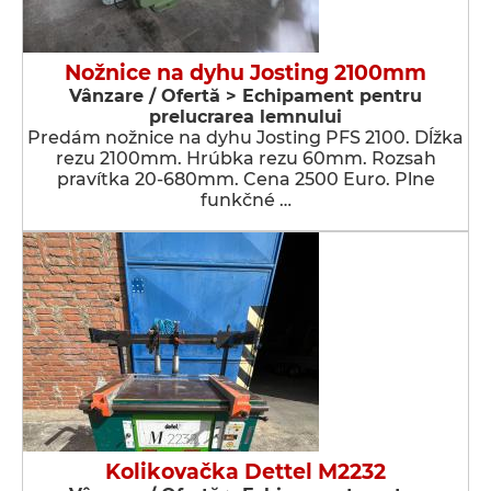
Nožnice na dyhu Josting 2100mm
Vânzare / Ofertă > Echipament pentru
prelucrarea lemnului
Predám nožnice na dyhu Josting PFS 2100. Dĺžka
rezu 2100mm. Hrúbka rezu 60mm. Rozsah
pravítka 20-680mm. Cena 2500 Euro. Plne
funkčné …
Kolikovačka Dettel M2232