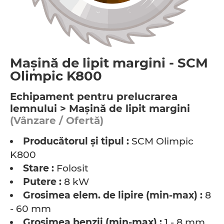
Maşină de lipit margini - SCM
Olimpic K800
Echipament pentru prelucrarea
lemnului > Maşină de lipit margini
(Vânzare / Ofertă)
Producătorul şi tipul :
SCM Olimpic
K800
Stare :
Folosit
Putere :
8 kW
Grosimea elem. de lipire (min-max) :
8
- 60 mm
Grosimea benzii (min-max) :
1 - 8 mm