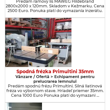
Predám rámový lis MAWEG Hildebrand
2800x2000 x 120mm. Skladom v Kežmarku. Cena
2500 Euro. Ponuka platí do vymazania inzerátu.
Spodná frézka Primultini 35mm
Vânzare / Ofertă > Echipament pentru
prelucrarea lemnului
Predám spodnú frézu Primultini. Silná liatinová
fréza vo výbornom stave. Hriadeľ priemer 35mm.
Cena 1000 Euro Ponuka platí do vymazani …