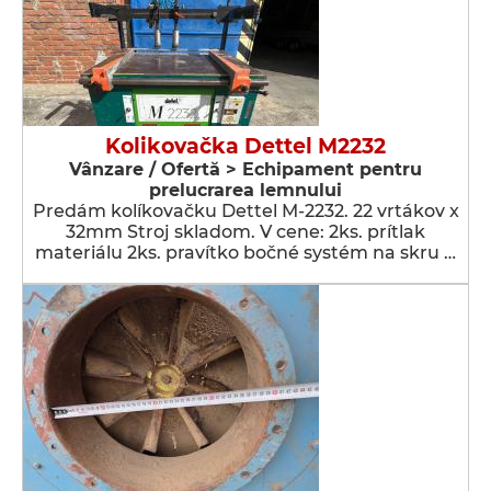
Kolikovačka Dettel M2232
Vânzare / Ofertă > Echipament pentru
prelucrarea lemnului
Predám kolíkovačku Dettel M-2232. 22 vrtákov x
32mm Stroj skladom. V cene: 2ks. prítlak
materiálu 2ks. pravítko bočné systém na skru …