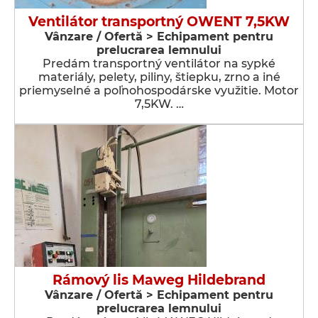
Ventilátor transportný OWENT 7,5KW
Vânzare / Ofertă > Echipament pentru
prelucrarea lemnului
Predám transportný ventilátor na sypké
materiály, pelety, piliny, štiepku, zrno a iné
priemyselné a poľnohospodárske využitie. Motor
7,5KW. …
Rámový lis Maweg Hildebrand
Vânzare / Ofertă > Echipament pentru
prelucrarea lemnului