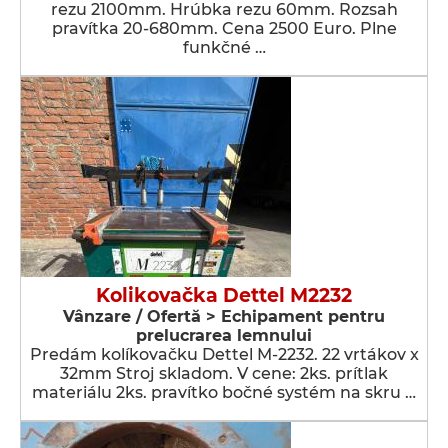
rezu 2100mm. Hrúbka rezu 60mm. Rozsah
pravítka 20-680mm. Cena 2500 Euro. Plne
funkčné …
Kolikovačka Dettel M2232
Vânzare / Ofertă > Echipament pentru
prelucrarea lemnului
Predám kolíkovačku Dettel M-2232. 22 vrtákov x
32mm Stroj skladom. V cene: 2ks. prítlak
materiálu 2ks. pravítko bočné systém na skru …