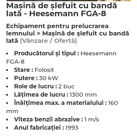
Maşină de şlefuit cu bandă
lată - Heesemann FGA-8
Echipament pentru prelucrarea
lemnului > Maşină de şlefuit cu bandă
lată
(Vânzare / Ofertă)
Producătorul şi tipul :
Heesemann
FGA-8
Stare :
Folosit
Putere :
30 kW
Role de lucru :
2 buc
Lăţimea de lucru :
1300 mm
Înălţimea max. a materialului :
160
mm
Viteza benzii abrazive :
1 m/s
Anul fabricaţiei :
1993