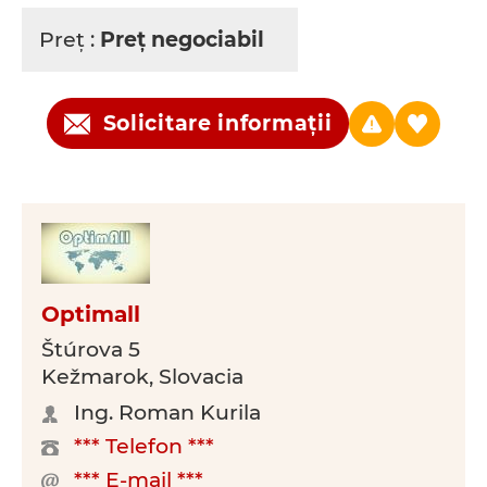
Preţ :
Preţ negociabil
Solicitare informații
Optimall
Štúrova 5
Kežmarok, Slovacia
Ing. Roman Kurila
*** Telefon ***
*** E-mail ***