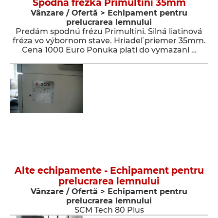
Spodná frézka Primultini 35mm
Vânzare / Ofertă > Echipament pentru
prelucrarea lemnului
Predám spodnú frézu Primultini. Silná liatinová
fréza vo výbornom stave. Hriadeľ priemer 35mm.
Cena 1000 Euro Ponuka platí do vymazani …
Alte echipamente - Echipament pentru
prelucrarea lemnului
Vânzare / Ofertă > Echipament pentru
prelucrarea lemnului
SCM Tech 80 Plus