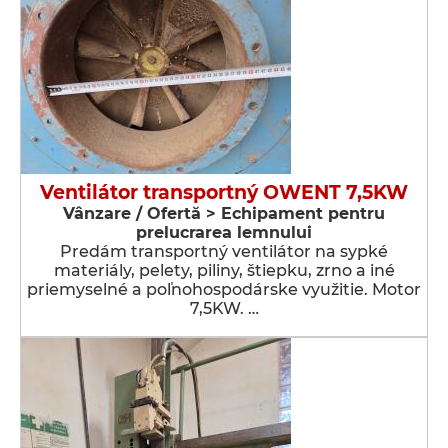
Ventilátor transportný OWENT 7,5KW
Vânzare / Ofertă > Echipament pentru
prelucrarea lemnului
Predám transportný ventilátor na sypké
materiály, pelety, piliny, štiepku, zrno a iné
priemyselné a poľnohospodárske využitie. Motor
7,5KW. …