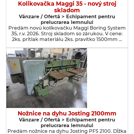
Kolikovačka Maggi 35 - nový stroj
skladom
Vânzare / Ofertă > Echipament pentru
prelucrarea lemnului
Predám novú kolíkovačku Maggi Boring System
35, r.v. 2026. Stroj skladom so zárukou. V cene:
2ks. prítlak materiálu 2ks. pravítko 1500mm …
Nožnice na dyhu Josting 2100mm
Vânzare / Ofertă > Echipament pentru
prelucrarea lemnului
Predám nožnice na dyhu Josting PFS 2100. Dĺžka