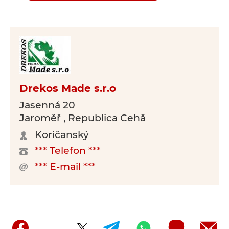
Drekos Made s.r.o
Jasenná 20
Jaroměř , Republica Cehă
Koričanský
*** Telefon ***
*** E-mail ***