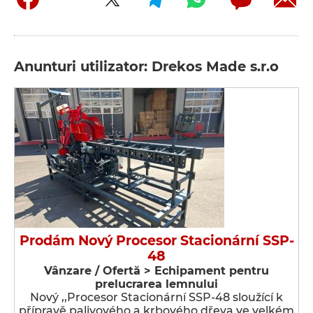
Anunturi utilizator: Drekos Made s.r.o
Prodám Nový Procesor Stacionární SSP-
48
Vânzare / Ofertă > Echipament pentru
prelucrarea lemnului
Nový ,,Procesor Stacionární SSP-48 sloužící k
přípravě palivového a krbového dřeva ve velkém