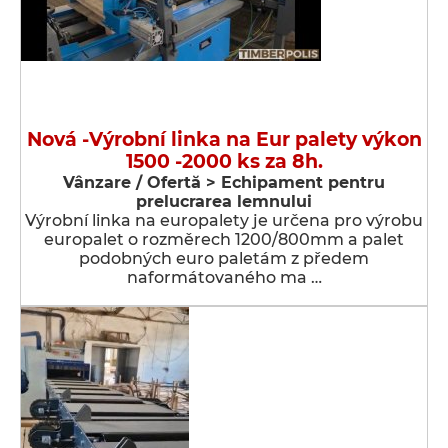
Nová -Výrobní linka na Eur palety výkon
1500 -2000 ks za 8h.
Vânzare / Ofertă > Echipament pentru
prelucrarea lemnului
Výrobní linka na europalety je určena pro výrobu
europalet o rozměrech 1200/800mm a palet
podobných euro paletám z předem
naformátovaného ma …