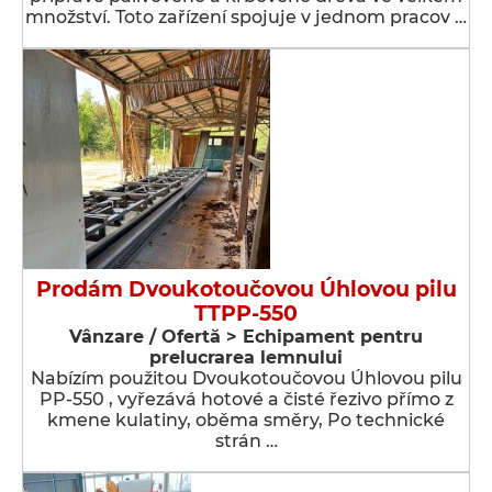
množství. Toto zařízení spojuje v jednom pracov …
Prodám Dvoukotoučovou Úhlovou pilu
TTPP-550
Vânzare / Ofertă > Echipament pentru
prelucrarea lemnului
Nabízím použitou Dvoukotoučovou Úhlovou pilu
PP-550 , vyřezává hotové a čisté řezivo přímo z
kmene kulatiny, oběma směry, Po technické
strán …