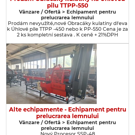
pilu TTPP-550
Vânzare / Ofertă > Echipament pentru
prelucrarea lemnului
Prodám nevyužité,nové Obracáky kulatiny dřeva
k Úhlové pile TTPP -450 nebo k PP-550 Cena je za
2 ks kompletní sestava . K ceně + 21%DPH
Alte echipamente - Echipament pentru
prelucrarea lemnului
Vânzare / Ofertă > Echipament pentru
prelucrarea lemnului
Nový Procesor SSP-48