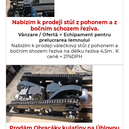
Nabízím k prodeji stůl z pohonem a z
bočním schozem řeziva.
Vânzare / Ofertă > Echipament pentru
prelucrarea lemnului
Nabízím k prodeji válečkový stůl z pohonem a
bočním shozem řeziva na délku řeziva 4,5m . K
ceně + 21%DPH
Prodám Obracáky kulatiny na Úhlovou