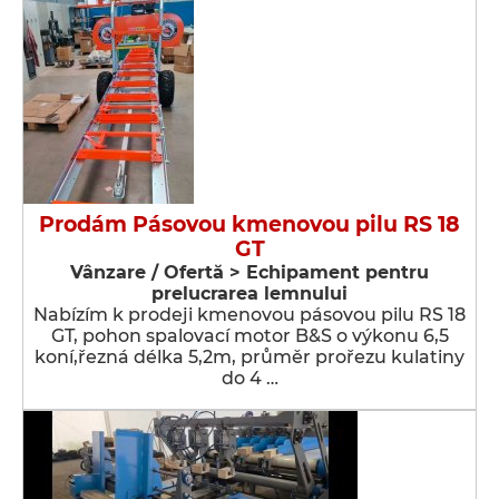
Prodám Pásovou kmenovou pilu RS 18
GT
Vânzare / Ofertă > Echipament pentru
prelucrarea lemnului
Nabízím k prodeji kmenovou pásovou pilu RS 18
GT, pohon spalovací motor B&S o výkonu 6,5
koní,řezná délka 5,2m, průměr prořezu kulatiny
do 4 …