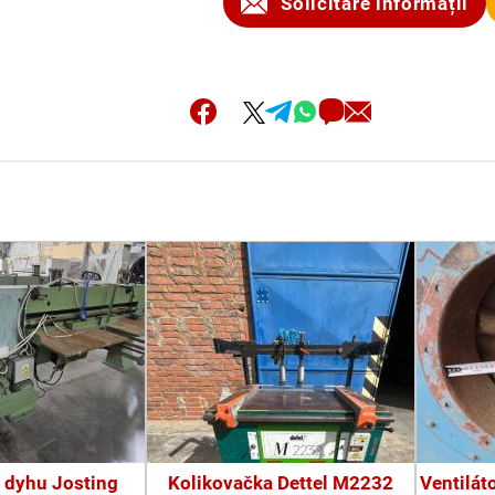
Solicitare informații
 dyhu Josting
Kolikovačka Dettel M2232
Ventilát