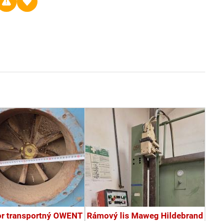
or transportný OWENT
Rámový lis Maweg Hildebrand