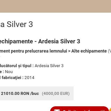
a Silver 3
echipamente - Ardesia Silver 3
ment pentru prelucrarea lemnului > Alte echipamente
(
)
ucătorul şi tipul :
Ardesia Silver 3
e :
Nou
 fabricaţiei :
2014
:
21010.00
RON
/buc
(4000,00 EUR)