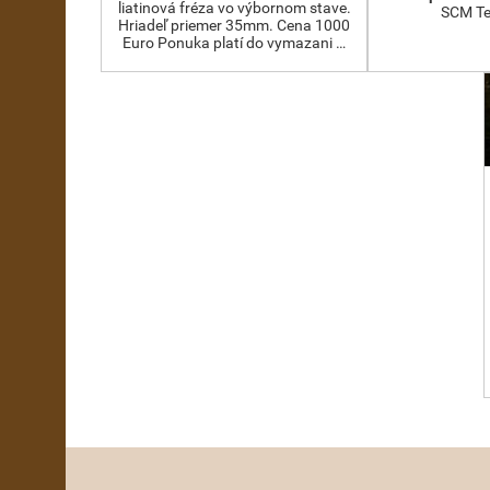
liatinová fréza vo výbornom stave.
SCM Te
Hriadeľ priemer 35mm. Cena 1000
Euro Ponuka platí do vymazani …