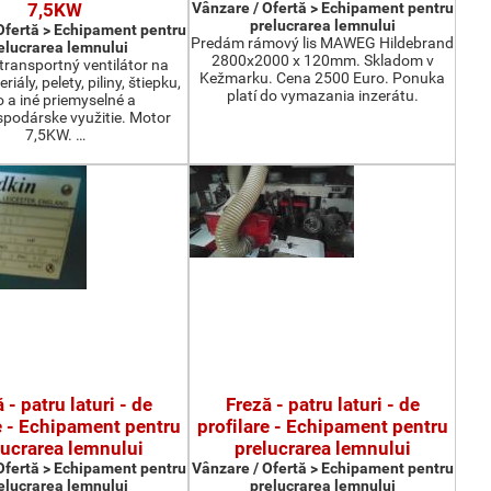
7,5KW
Vânzare / Ofertă > Echipament pentru
prelucrarea lemnului
Ofertă > Echipament pentru
Predám rámový lis MAWEG Hildebrand
elucrarea lemnului
2800x2000 x 120mm. Skladom v
ransportný ventilátor na
Kežmarku. Cena 2500 Euro. Ponuka
iály, pelety, piliny, štiepku,
platí do vymazania inzerátu.
o a iné priemyselné a
podárske využitie. Motor
7,5KW. …
 - patru laturi - de
Freză - patru laturi - de
e - Echipament pentru
profilare - Echipament pentru
lucrarea lemnului
prelucrarea lemnului
Ofertă > Echipament pentru
Vânzare / Ofertă > Echipament pentru
elucrarea lemnului
prelucrarea lemnului