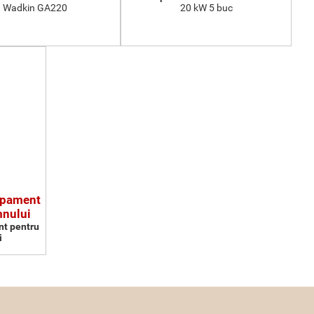
Wadkin GA220
20 kW 5 buc
ipament
mnului
nt pentru
i