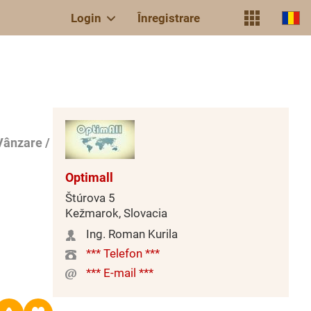
Login
Înregistrare
Vânzare /
Optimall
Štúrova 5
Kežmarok, Slovacia
Ing. Roman Kurila
*** Telefon ***
*** E-mail ***