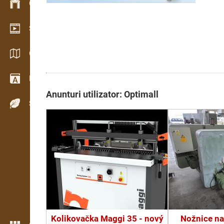
Gestionarea stocurilor
Showroom video
Cataloage / Broșuri
Dicţionar
Anunturi utilizator: Optimall
Specii de lemn
Kolikovačka Maggi 35 - nový
Nožnice na