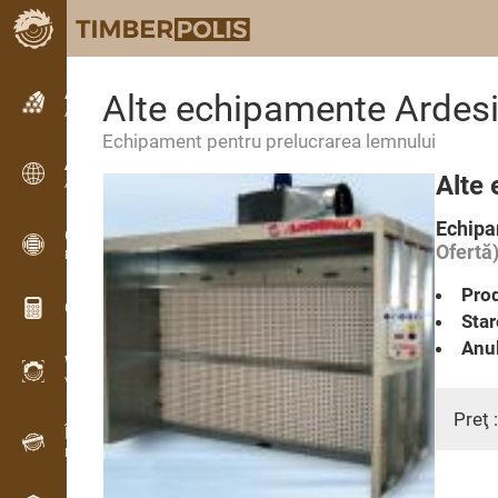
Anunțuri
Alte echipamente Ardesi
Anunturi text
Echipament pentru prelucrarea lemnului
Anunțuri
Alte 
Anunțuri internaționale
Echipa
OPTI-TIMB
Ofertă
Modele de debitare
Prod
Calculatoare lemn
Star
Anul
WoodProfi
Volum de lemn cu IA
Preţ 
Înregistrator de date
Inventarul lemnului pe teren