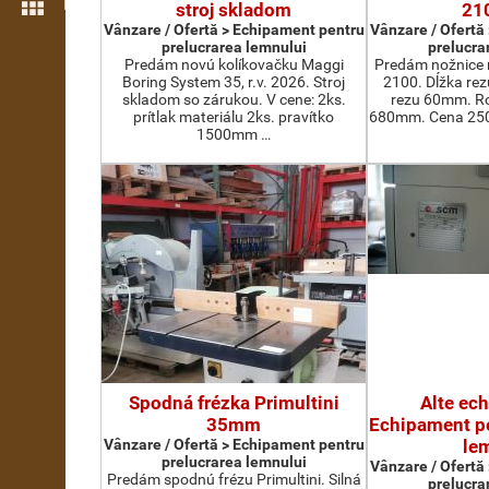
Mai multe opțiuni
stroj skladom
21
Vânzare / Ofertă > Echipament pentru
Vânzare / Ofertă
prelucrarea lemnului
prelucra
Predám novú kolíkovačku Maggi
Predám nožnice 
Boring System 35, r.v. 2026. Stroj
2100. Dĺžka re
skladom so zárukou. V cene: 2ks.
rezu 60mm. Ro
prítlak materiálu 2ks. pravítko
680mm. Cena 2500
1500mm …
Spodná frézka Primultini
Alte ec
35mm
Echipament pe
Vânzare / Ofertă > Echipament pentru
le
prelucrarea lemnului
Vânzare / Ofertă
Predám spodnú frézu Primultini. Silná
prelucra