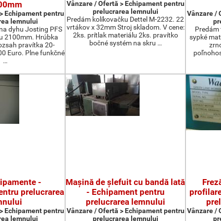
00mm
Vânzare / Ofertă > Echipament pentru
prelucrarea lemnului
 > Echipament pentru
Vânzare / 
Predám kolíkovačku Dettel M-2232. 22
rea lemnului
pr
vrtákov x 32mm Stroj skladom. V cene:
na dyhu Josting PFS
Predám t
2ks. prítlak materiálu 2ks. pravítko
zu 2100mm. Hrúbka
sypké mater
bočné systém na skru …
zsah pravítka 20-
zrn
 Euro. Plne funkčné
poľnohos
…
hipamente -
Maşină de şlefuit cu bandă lată
Freză
ntru prelucrarea
- Echipament pentru
profilar
mnului
prelucrarea lemnului
pre
 > Echipament pentru
Vânzare / Ofertă > Echipament pentru
Vânzare / 
rea lemnului
prelucrarea lemnului
pr