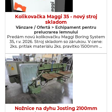
Kolikovačka Maggi 35 - nový stroj
skladom
Vânzare / Ofertă > Echipament pentru
prelucrarea lemnului
Predám novú kolíkovačku Maggi Boring System
35, r.v. 2026. Stroj skladom so zárukou. V cene:
2ks. prítlak materiálu 2ks. pravítko 1500mm …
Nožnice na dyhu Josting 2100mm