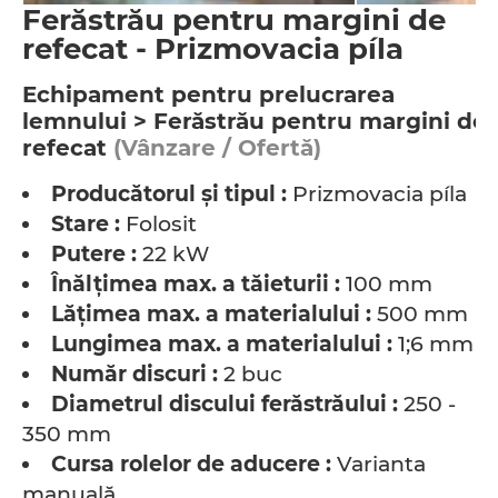
Ferăstrău pentru margini de
refecat - Prizmovacia píla
Echipament pentru prelucrarea
lemnului > Ferăstrău pentru margini de
refecat
(Vânzare / Ofertă)
Producătorul şi tipul :
Prizmovacia píla
Stare :
Folosit
Putere :
22 kW
Înălţimea max. a tăieturii :
100 mm
Lăţimea max. a materialului :
500 mm
Lungimea max. a materialului :
1;6 mm
Număr discuri :
2 buc
Diametrul discului ferăstrăului :
250 -
350 mm
Cursa rolelor de aducere :
Varianta
manuală