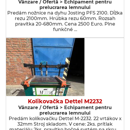
Vânzare / Ofertă > Echipament pentru
prelucrarea lemnului
Predám nožnice na dyhu Josting PFS 2100. Dĺžka
rezu 2100mm. Hrúbka rezu 60mm. Rozsah
pravítka 20-680mm. Cena 2500 Euro. Plne
funkčné …
Kolikovačka Dettel M2232
Vânzare / Ofertă > Echipament pentru
prelucrarea lemnului
Predám kolíkovačku Dettel M-2232. 22 vrtákov x
32mm Stroj skladom. V cene: 2ks. prítlak
materiálu 2ks. pravítko bočné systém na skru …