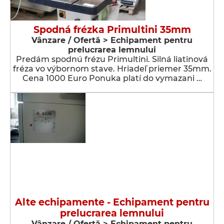
Spodná frézka Primultini 35mm
Vânzare / Ofertă > Echipament pentru
prelucrarea lemnului
Predám spodnú frézu Primultini. Silná liatinová
fréza vo výbornom stave. Hriadeľ priemer 35mm.
Cena 1000 Euro Ponuka platí do vymazani …
Alte echipamente - Echipament pentru
prelucrarea lemnului
Vânzare / Ofertă > Echipament pentru