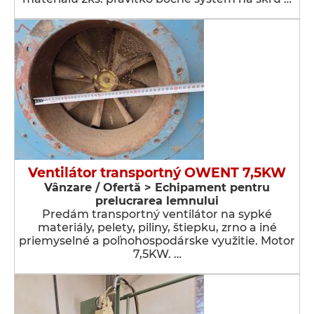
Ventilátor transportný OWENT 7,5KW
Vânzare / Ofertă > Echipament pentru
prelucrarea lemnului
Predám transportný ventilátor na sypké
materiály, pelety, piliny, štiepku, zrno a iné
priemyselné a poľnohospodárske využitie. Motor
7,5KW. …