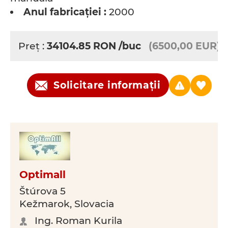
Anul fabricaţiei :
2000
Preţ :
34104.85
RON
/buc
(6500,00 EUR)
Solicitare informații
Optimall
Štúrova 5
Kežmarok, Slovacia
Ing. Roman Kurila