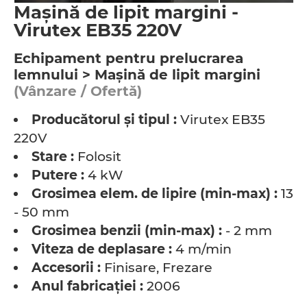
Maşină de lipit margini -
Virutex EB35 220V
Echipament pentru prelucrarea
lemnului > Maşină de lipit margini
(Vânzare / Ofertă)
Producătorul şi tipul :
Virutex EB35
220V
Stare :
Folosit
Putere :
4 kW
Grosimea elem. de lipire (min-max) :
13
- 50 mm
Grosimea benzii (min-max) :
- 2 mm
Viteza de deplasare :
4 m/min
Accesorii :
Finisare, Frezare
Anul fabricaţiei :
2006