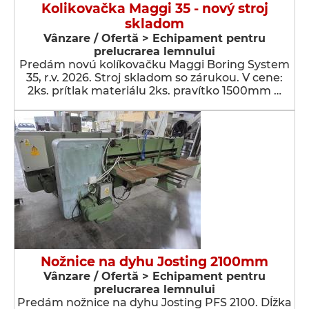
Kolikovačka Maggi 35 - nový stroj
skladom
Vânzare / Ofertă > Echipament pentru
prelucrarea lemnului
Predám novú kolíkovačku Maggi Boring System
35, r.v. 2026. Stroj skladom so zárukou. V cene:
2ks. prítlak materiálu 2ks. pravítko 1500mm …
Nožnice na dyhu Josting 2100mm
Vânzare / Ofertă > Echipament pentru
prelucrarea lemnului
Predám nožnice na dyhu Josting PFS 2100. Dĺžka