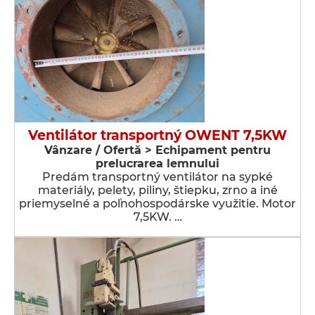
Ventilátor transportný OWENT 7,5KW
Vânzare / Ofertă > Echipament pentru
prelucrarea lemnului
Predám transportný ventilátor na sypké
materiály, pelety, piliny, štiepku, zrno a iné
priemyselné a poľnohospodárske využitie. Motor
7,5KW. …