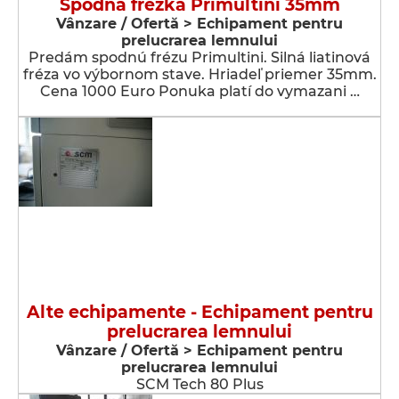
Spodná frézka Primultini 35mm
Vânzare / Ofertă > Echipament pentru
prelucrarea lemnului
Predám spodnú frézu Primultini. Silná liatinová
fréza vo výbornom stave. Hriadeľ priemer 35mm.
Cena 1000 Euro Ponuka platí do vymazani …
Alte echipamente - Echipament pentru
prelucrarea lemnului
Vânzare / Ofertă > Echipament pentru
prelucrarea lemnului
SCM Tech 80 Plus