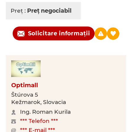
Preţ :
Preţ negociabil
Solicitare informații
Optimall
Štúrova 5
Kežmarok, Slovacia
Ing. Roman Kurila
*** Telefon ***
*** E-mail ***