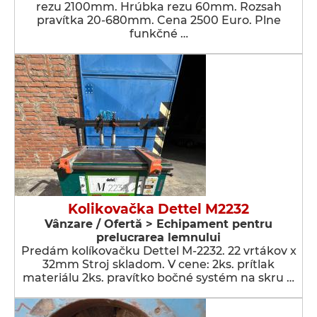
rezu 2100mm. Hrúbka rezu 60mm. Rozsah
pravítka 20-680mm. Cena 2500 Euro. Plne
funkčné …
Kolikovačka Dettel M2232
Vânzare / Ofertă > Echipament pentru
prelucrarea lemnului
Predám kolíkovačku Dettel M-2232. 22 vrtákov x
32mm Stroj skladom. V cene: 2ks. prítlak
materiálu 2ks. pravítko bočné systém na skru …