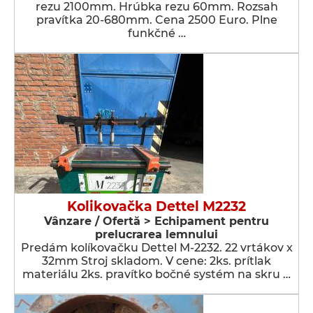
rezu 2100mm. Hrúbka rezu 60mm. Rozsah
pravítka 20-680mm. Cena 2500 Euro. Plne
funkčné …
Kolikovačka Dettel M2232
Vânzare / Ofertă > Echipament pentru
prelucrarea lemnului
Predám kolíkovačku Dettel M-2232. 22 vrtákov x
32mm Stroj skladom. V cene: 2ks. prítlak
materiálu 2ks. pravítko bočné systém na skru …