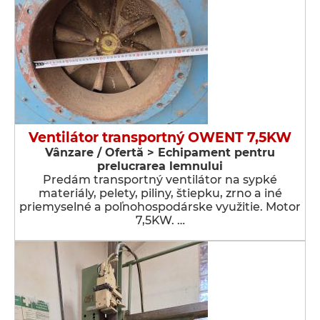
Ventilátor transportný OWENT 7,5KW
Vânzare / Ofertă > Echipament pentru
prelucrarea lemnului
Predám transportný ventilátor na sypké
materiály, pelety, piliny, štiepku, zrno a iné
priemyselné a poľnohospodárske využitie. Motor
7,5KW. …