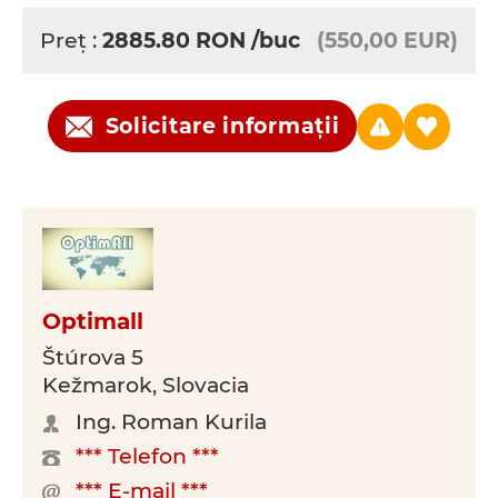
Preţ :
2885.80
RON
/buc
(550,00 EUR)
Solicitare informații
Optimall
Štúrova 5
Kežmarok, Slovacia
Ing. Roman Kurila
*** Telefon ***
*** E-mail ***