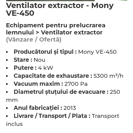
Ventilator extractor - Mony
VE-450
Echipament pentru prelucrarea
lemnului > Ventilator extractor
(Vânzare / Ofertă)
Producătorul şi tipul :
Mony VE-450
Stare :
Nou
Putere :
4 kW
Capacitate de exhaustare :
5300 m³/h
Vacuum maxim :
2700 Pa
Diametrul ştuţului de evacuare :
250
mm
Anul fabricaţiei :
2013
Livrare / Transport / Plata :
Transport
inclus