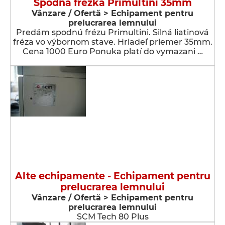
Spodná frézka Primultini 35mm
Vânzare / Ofertă > Echipament pentru
prelucrarea lemnului
Predám spodnú frézu Primultini. Silná liatinová
fréza vo výbornom stave. Hriadeľ priemer 35mm.
Cena 1000 Euro Ponuka platí do vymazani …
Alte echipamente - Echipament pentru
prelucrarea lemnului
Vânzare / Ofertă > Echipament pentru
prelucrarea lemnului
SCM Tech 80 Plus