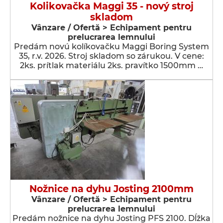
Kolikovačka Maggi 35 - nový stroj
skladom
Vânzare / Ofertă > Echipament pentru
prelucrarea lemnului
Predám novú kolíkovačku Maggi Boring System
35, r.v. 2026. Stroj skladom so zárukou. V cene:
2ks. prítlak materiálu 2ks. pravítko 1500mm …
Nožnice na dyhu Josting 2100mm
Vânzare / Ofertă > Echipament pentru
prelucrarea lemnului
Predám nožnice na dyhu Josting PFS 2100. Dĺžka