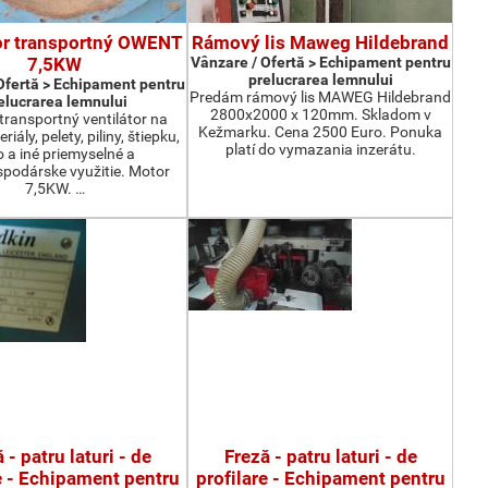
or transportný OWENT
Rámový lis Maweg Hildebrand
7,5KW
Vânzare / Ofertă > Echipament pentru
prelucrarea lemnului
Ofertă > Echipament pentru
Predám rámový lis MAWEG Hildebrand
elucrarea lemnului
2800x2000 x 120mm. Skladom v
ransportný ventilátor na
Kežmarku. Cena 2500 Euro. Ponuka
iály, pelety, piliny, štiepku,
platí do vymazania inzerátu.
o a iné priemyselné a
podárske využitie. Motor
7,5KW. …
 - patru laturi - de
Freză - patru laturi - de
e - Echipament pentru
profilare - Echipament pentru