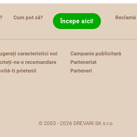
?
Cum pot să?
Reclamă
Începe aici!
ugerați caracteristici noi
Campanie publicitară
crieți-ne o recomandare
Parteneriat
nvită-ti prietenii
Parteneri
© 2003 - 2026 DREVARI.SK s.r.o.