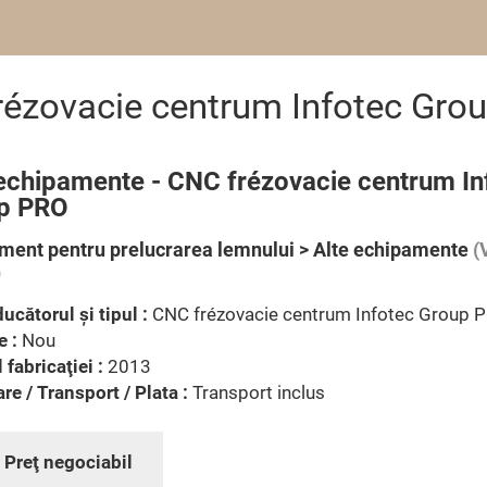
rézovacie centrum Infotec Gro
 echipamente - CNC frézovacie centrum In
p PRO
ment pentru prelucrarea lemnului > Alte echipamente
(
)
ucătorul şi tipul :
CNC frézovacie centrum Infotec Group 
e :
Nou
 fabricaţiei :
2013
are / Transport / Plata :
Transport inclus
:
Preţ negociabil