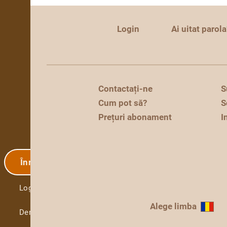
Login
Ai uitat parola
Contactați-ne
S
Cum pot să?
S
Prețuri abonament
I
Înregistrare
Login
Alege limba
Demo