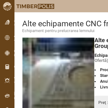
Anunțuri
Alte echipamente CNC f
Anunturi text
Echipament pentru prelucrarea lemnului
Anunțuri
Alte
Anunțuri internaționale
Grou
OPTI-TIMB
Echipa
Modele de debitare
Ofertă
Calculatoare lemn
Prod
Star
WoodProfi
Anul
Volum de lemn cu IA
Livr
Înregistrator de date
Inventarul lemnului pe teren
Preţ 