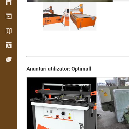
Gestionarea stocurilor
Showroom video
Cataloage / Broșuri
Dicţionar
Specii de lemn
Anunturi utilizator: Optimall