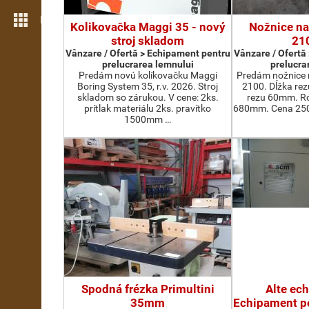
Mai multe opțiuni
Kolikovačka Maggi 35 - nový
Nožnice na
stroj skladom
21
Vânzare / Ofertă > Echipament pentru
Vânzare / Ofertă
prelucrarea lemnului
prelucra
Predám novú kolíkovačku Maggi
Predám nožnice 
Boring System 35, r.v. 2026. Stroj
2100. Dĺžka re
skladom so zárukou. V cene: 2ks.
rezu 60mm. Ro
prítlak materiálu 2ks. pravítko
680mm. Cena 2500
1500mm …
Spodná frézka Primultini
Alte ec
35mm
Echipament pe