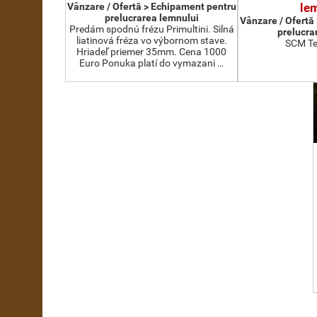
Vânzare / Ofertă > Echipament pentru
le
prelucrarea lemnului
Vânzare / Ofertă
Predám spodnú frézu Primultini. Silná
prelucra
liatinová fréza vo výbornom stave.
SCM Te
Hriadeľ priemer 35mm. Cena 1000
Euro Ponuka platí do vymazani …