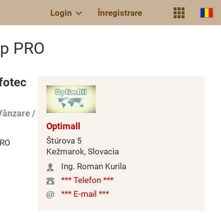
Login
Înregistrare
up PRO
fotec
Vânzare /
Optimall
Štúrova 5
PRO
Kežmarok, Slovacia
Ing. Roman Kurila
*** Telefon ***
*** E-mail ***