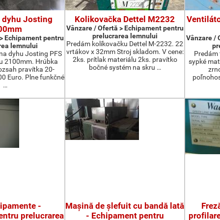
 dyhu Josting
Kolikovačka Dettel M2232
Ventilát
00mm
Vânzare / Ofertă > Echipament pentru
prelucrarea lemnului
 > Echipament pentru
Vânzare / 
Predám kolíkovačku Dettel M-2232. 22
rea lemnului
pr
vrtákov x 32mm Stroj skladom. V cene:
na dyhu Josting PFS
Predám t
2ks. prítlak materiálu 2ks. pravítko
zu 2100mm. Hrúbka
sypké mater
bočné systém na skru …
zsah pravítka 20-
zrn
 Euro. Plne funkčné
poľnohos
…
hipamente -
Maşină de şlefuit cu bandă lată
Freză
ntru prelucrarea
- Echipament pentru
profilar