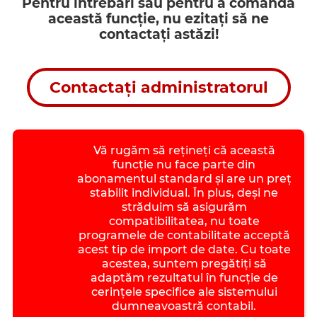
Pentru întrebări sau pentru a comanda
această funcție, nu ezitați să ne
contactați astăzi!
Contactaţi administratorul
Vă rugăm să rețineți că această
funcție nu face parte din
abonamentul standard și are un preț
stabilit individual. În plus, deși ne
străduim să asigurăm
compatibilitatea, nu toate
programele de contabilitate acceptă
acest tip de import de date. Cu toate
acestea, suntem pregătiți să
adaptăm rezultatul în funcție de
cerințele specifice ale sistemului
dumneavoastră contabil.