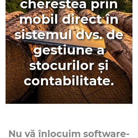
cherestea prin
mobil direct în
sistemul dvs. de
gestiune a
stocurilor și
contabilitate.
Nu vă înlocuim software-