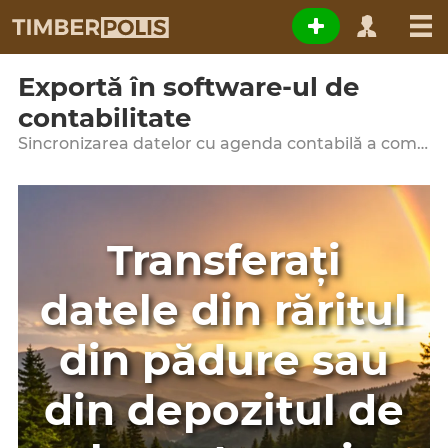
Exportă în software-ul de
contabilitate
Sincronizarea datelor cu agenda contabilă a companiei
Transferați
datele din răritul
din pădure sau
din depozitul de