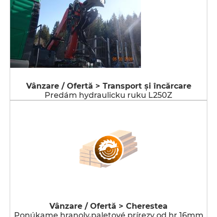
Vânzare / Ofertă > Transport şi încărcare
Predám hydraulicku ruku L250Z
Vânzare / Ofertă > Cherestea
Ponúkame hranoly,paletové prírezy od hr.16mm