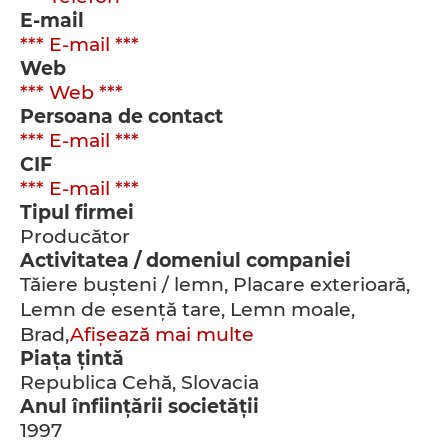
E-mail
*** E-mail ***
Web
*** Web ***
Persoana de contact
*** E-mail ***
CIF
*** E-mail ***
Tipul firmei
Producător
Activitatea / domeniul companiei
Tăiere buşteni / lemn, Placare exterioară,
Lemn de esenţă tare, Lemn moale,
Brad,
Afișează mai multe
Piața țintă
Republica Cehă, Slovacia
Anul înfiinţării societăţii
1997