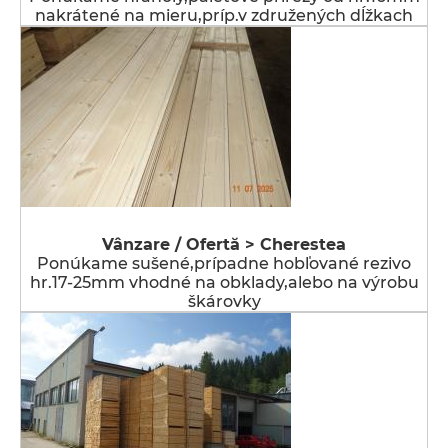
nakrátené na mieru,príp.v združených dĺžkach
Vânzare / Ofertă > Cherestea
Ponúkame sušené,prípadne hobľované rezivo
hr.17-25mm vhodné na obklady,alebo na výrobu
škárovky