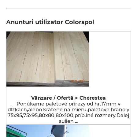
Anunturi utilizator Colorspol
Vânzare / Ofertă > Cherestea
Ponúkame paletové prírezy od hr.17mm v
dĺžkach,alebo krátené na mieru,paletové hranoly
75x95,75x95,80x80,80x100,príp.iné rozmery.Ďalej
sušen …