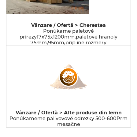
Vânzare / Ofertă > Cherestea
Ponúkame paletové
prírezy17x75x1200mm,paletové hranoly
75mm,95mm,príp ine rozmery
Vânzare / Ofertă > Alte produse din lemn
Ponúkameme palivovové odrezky 500-600Prm
mesačne