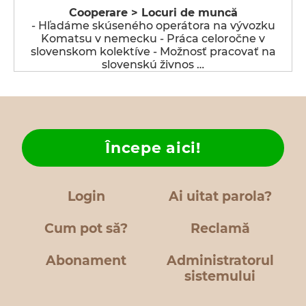
Cooperare > Locuri de muncă
- Hľadáme skúseného operátora na vývozku
Komatsu v nemecku - Práca celoročne v
slovenskom kolektíve - Možnosť pracovať na
slovenskú živnos …
Începe aici!
Login
Ai uitat parola?
Cum pot să?
Reclamă
Abonament
Administratorul
sistemului